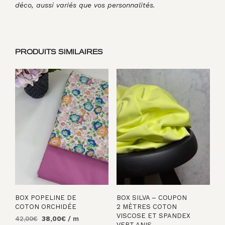
déco, aussi variés que vos personnalités.
PRODUITS SIMILAIRES
BOX POPELINE DE
BOX SILVA – COUPON
COTON ORCHIDÉE
2 MÈTRES COTON
VISCOSE ET SPANDEX
Le
Le
42,00
€
38,00
€
/ m
VERT ANIS