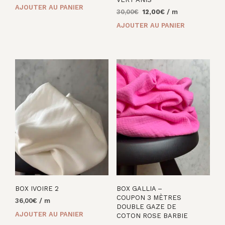
prix
prix
AJOUTER AU PANIER
Le
Le
30,00
€
12,00
€
/ m
initial
actuel
prix
prix
était :
est :
AJOUTER AU PANIER
initial
actuel
42,00€.
38,00€.
était :
est :
30,00€.
12,00€.
BOX IVOIRE 2
BOX GALLIA –
COUPON 3 MÈTRES
36,00
€
/ m
DOUBLE GAZE DE
AJOUTER AU PANIER
COTON ROSE BARBIE