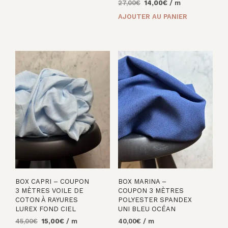
Le
Le
27,00
€
14,00
€
/ m
prix
prix
AJOUTER AU PANIER
initial
actuel
était :
est :
27,00€.
14,00€.
BOX CAPRI – COUPON
BOX MARINA –
3 MÈTRES VOILE DE
COUPON 3 MÈTRES
COTON À RAYURES
POLYESTER SPANDEX
LUREX FOND CIEL
UNI BLEU OCÉAN
Le
Le
45,00
€
15,00
€
/ m
40,00
€
/ m