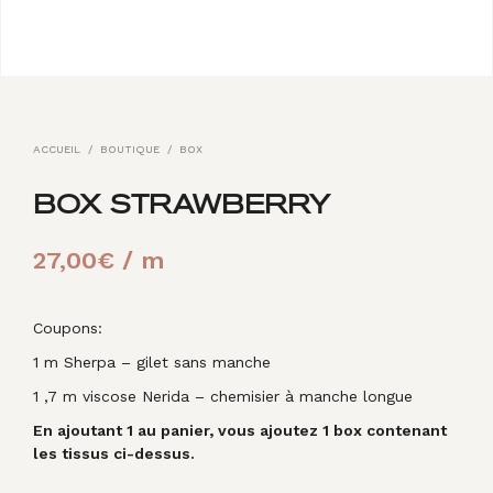
ACCUEIL
/
BOUTIQUE
/
BOX
BOX STRAWBERRY
27,00
€
/ m
Coupons:
1 m Sherpa – gilet sans manche
1 ,7 m viscose Nerida – chemisier à manche longue
En ajoutant 1 au panier, vous ajoutez 1 box contenant
les tissus ci-dessus.