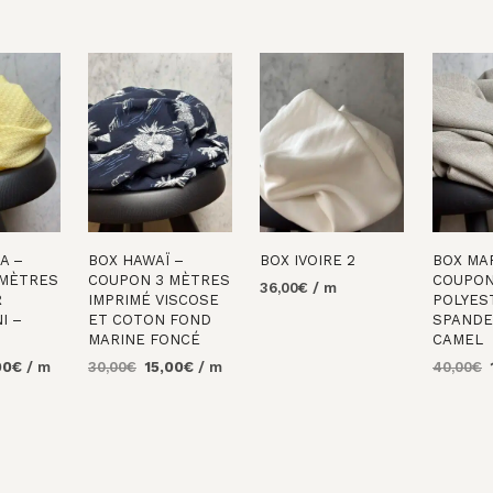
A –
BOX HAWAÏ –
BOX IVOIRE 2
BOX MA
 MÈTRES
COUPON 3 MÈTRES
COUPON
36,00
€
/ m
R
IMPRIMÉ VISCOSE
POLYES
AJOUTER AU
I –
ET COTON FOND
SPANDE
PANIER
MARINE FONCÉ
CAMEL
Le
Le
Le
00
€
/ m
30,00
€
15,00
€
/ m
40,00
€
prix
prix
prix
p
AU
AJOUTER AU
AJOUTE
al
actuel
initial
actuel
i
PANIER
PANIER
 :
est :
était :
est :
é
0€.
15,00€.
30,00€.
15,00€.
4