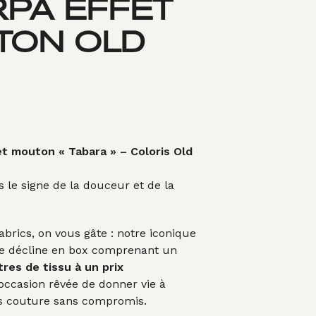
PA EFFET
A
N
I
TON OLD
E
R
E
S
T
V
I
D
t mouton « Tabara » – Coloris Old
E
.
 le signe de la douceur et de la
rics, on vous gâte : notre iconique
e décline en box comprenant un
res de tissu à un prix
L’occasion rêvée de donner vie à
es couture sans compromis.