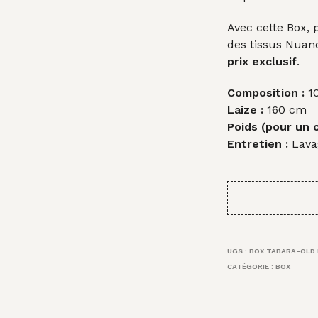
Avec cette Box, 
des tissus Nuanc
prix exclusif
.
Composition :
10
Laize :
160 cm
Poids (pour un 
Entretien :
Lava
UGS :
BOX TABARA-OLD 
CATÉGORIE :
BOX