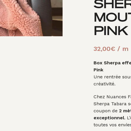
SHER
MOU
PINK
32,00
€
/ m
Box Sherpa effe
Pink
Une rentrée sous
créativité.
Chez Nuances Fab
Sherpa Tabara s
coupon de
2 mèt
exceptionnel
. 
toutes vos envi