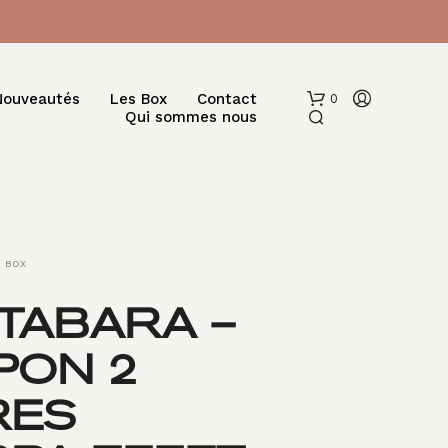
Nouveautés
Les Box
Contact
0
Qui sommes nous
BOX
TABARA –
V
PON 2
O
T
R
RES
E
P