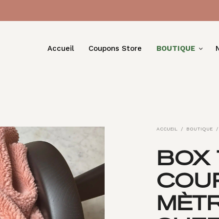
Accueil
Coupons Store
BOUTIQUE
ACCUEIL
/
BOUTIQUE
/
BOX 
COU
MÈT