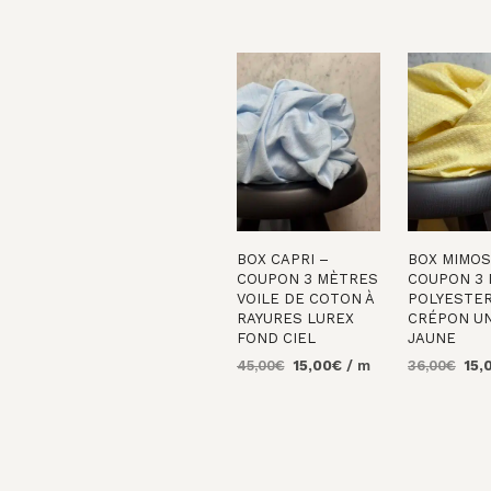
BOX CAPRI –
BOX MIMOS
COUPON 3 MÈTRES
COUPON 3
VOILE DE COTON À
POLYESTE
RAYURES LUREX
CRÉPON UN
FOND CIEL
JAUNE
Le
Le
Le
45,00
€
15,00
€
/ m
36,00
€
15,
prix
prix
prix
AJOUTER AU
AJOUTER 
initial
actuel
initi
PANIER
PANIER
était :
est :
était
45,00€.
15,00€.
36,0