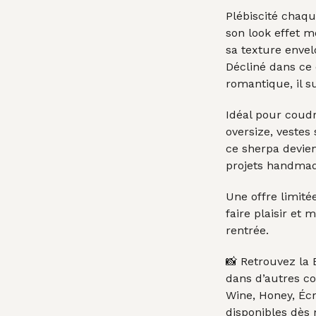
Plébiscité chaqu
son look effet 
sa texture enve
Décliné dans ce 
romantique, il s
Idéal pour coudr
oversize, vestes
ce sherpa devien
projets handma
Une offre limité
faire plaisir et 
rentrée.
📸 Retrouvez la
dans d’autres co
Wine, Honey, Écr
disponibles dès