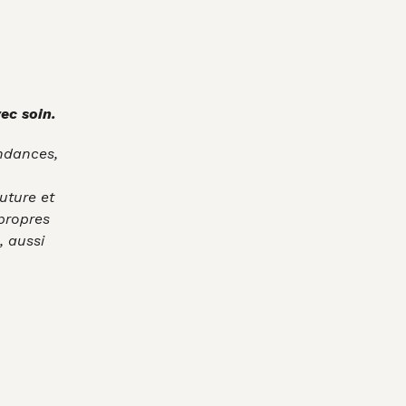
ec soin.
endances,
uture et
 propres
, aussi