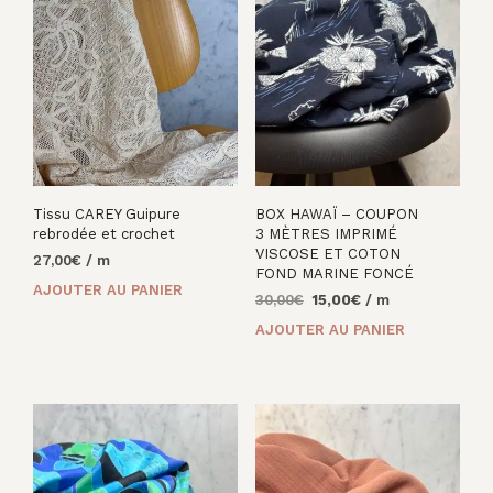
Tissu CAREY Guipure
BOX HAWAÏ – COUPON
rebrodée et crochet
3 MÈTRES IMPRIMÉ
VISCOSE ET COTON
27,00
€
/ m
FOND MARINE FONCÉ
AJOUTER AU PANIER
Le
Le
30,00
€
15,00
€
/ m
prix
prix
AJOUTER AU PANIER
initial
actuel
était :
est :
30,00€.
15,00€.