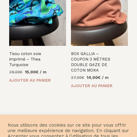
Tissu coton soie
BOX GALLIA –
imprimé – Thea
COUPON 3 MÈTRES
Turquoise
DOUBLE GAZE DE
COTON MOKA
Le
Le
29,00
€
15,00
€
/ m
Le
Le
prix
prix
27,00
€
14,00
€
/ m
AJOUTER AU PANIER
prix
prix
initial
actuel
AJOUTER AU PANIER
initial
actuel
était :
est :
était :
est :
29,00€.
15,00€.
27,00€.
14,00€.
Nous utilisons des cookies sur ce site pour vous offrir
une meilleure expérience de navigation. En cliquant sur
Accepter vous consentez à l'utilisation de tous les