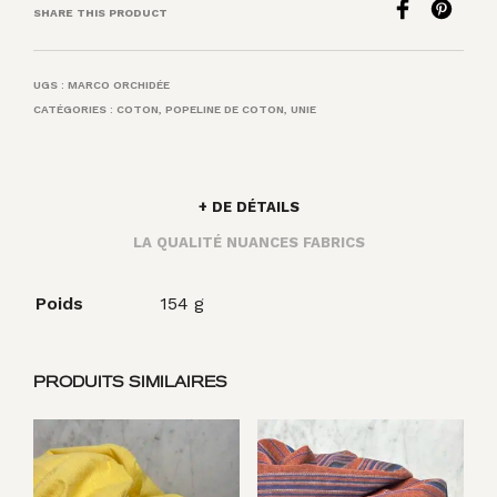
SHARE THIS PRODUCT
UGS :
MARCO ORCHIDÉE
CATÉGORIES :
COTON
,
POPELINE DE COTON
,
UNIE
+ DE DÉTAILS
LA QUALITÉ NUANCES FABRICS
Poids
154 g
PRODUITS SIMILAIRES