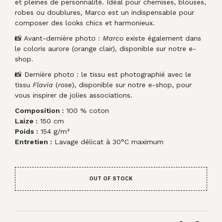
et pleines de personnalité. Idéal pour chemises, blouses,
robes ou doublures, Marco est un indispensable pour
composer des looks chics et harmonieux.
📸 Avant-dernière photo :
Marco
existe également dans
le coloris aurore (orange clair), disponible sur notre e-
shop.
📸 Dernière photo : le tissu est photographié avec le
tissu
Flavia
(
rose
), disponible sur notre e-shop, pour
vous inspirer de jolies associations.
Composition :
100 % coton
Laize :
150 cm
Poids :
154 g/m²
Entretien :
Lavage délicat à 30°C maximum
OUT OF STOCK