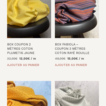
BOX COUPON 2
BOX FABIOLA –
MÈTRES COTON
COUPON 3 MÈTRES
PLUMETIS JAUNE
COTON RAYÉ ROUILLE
Le
Le
Le
Le
32,00
€
12,00
€
/ m
48,00
€
15,00
€
/ m
prix
prix
prix
prix
AJOUTER AU PANIER
AJOUTER AU PANIER
initial
actuel
initial
actuel
était :
est :
était :
est :
32,00€.
12,00€.
48,00€.
15,00€.