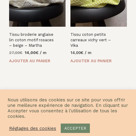
Tissu broderie anglaise
Tissu coton petits
lin coton motif rosaces
carreaux vichy vert –
– beige – Martha
Vika
Le
Le
27,00
€
14,00
€
/ m
14,00
€
/ m
prix
prix
AJOUTER AU PANIER
AJOUTER AU PANIER
initial
actuel
était :
est :
27,00€.
14,00€.
Nous utilisons des cookies sur ce site pour vous offrir
une meilleure expérience de navigation. En cliquant sur
Accepter vous consentez à l'utilisation de tous les
cookies.
© Nuances Fabrics 2021
Réglages des cookies
ACCEPTER