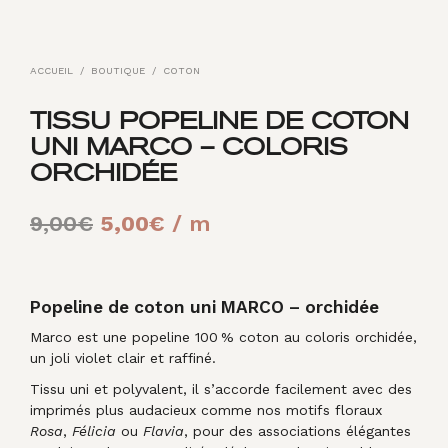
ACCUEIL
/
BOUTIQUE
/
COTON
TISSU POPELINE DE COTON
UNI MARCO – COLORIS
ORCHIDÉE
Le
Le
9,00
€
5,00
€
/ m
prix
prix
initial
actuel
Popeline de coton uni MARCO – orchidée
était :
est :
Marco est une popeline 100 % coton au coloris orchidée,
9,00€.
5,00€.
un joli violet clair et raffiné.
Tissu uni et polyvalent, il s’accorde facilement avec des
imprimés plus audacieux comme nos motifs floraux
Rosa
,
Félicia
ou
Flavia
, pour des associations élégantes