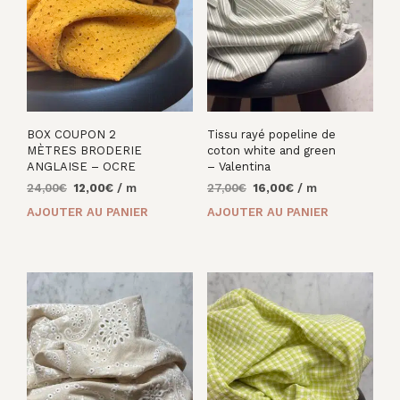
BOX COUPON 2
Tissu rayé popeline de
MÈTRES BRODERIE
coton white and green
ANGLAISE – OCRE
– Valentina
Le
Le
Le
Le
24,00
€
12,00
€
/ m
27,00
€
16,00
€
/ m
prix
prix
prix
prix
AJOUTER AU PANIER
AJOUTER AU PANIER
initial
actuel
initial
actuel
était :
est :
était :
est :
24,00€.
12,00€.
27,00€.
16,00€.