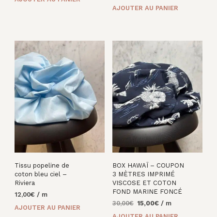
prix
prix
initial
actuel
AJOUTER AU PANIER
initial
actuel
était :
est :
était :
est :
25,00€.
13,00€.
27,00€.
14,00€.
Tissu popeline de
BOX HAWAÏ – COUPON
coton bleu ciel –
3 MÈTRES IMPRIMÉ
Riviera
VISCOSE ET COTON
FOND MARINE FONCÉ
12,00
€
/ m
Le
Le
30,00
€
15,00
€
/ m
AJOUTER AU PANIER
prix
prix
AJOUTER AU PANIER