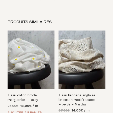
PRODUITS SIMILAIRES
Tissu coton brodé
Tissu broderie anglaise
marguerite – Daisy
lin coton motif rosaces
– beige – Martha
Le
Le
25,00
€
13,00
€
/ m
Le
Le
prix
prix
27,00
€
14,00
€
/ m
AJOUTER AU PANIER