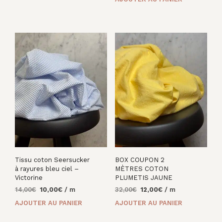
initial
actuel
était :
est :
30,00€.
15,00€.
Tissu coton Seersucker
BOX COUPON 2
à rayures bleu ciel –
MÈTRES COTON
Victorine
PLUMETIS JAUNE
Le
Le
Le
Le
14,00
€
10,00
€
/ m
32,00
€
12,00
€
/ m
prix
prix
prix
prix
AJOUTER AU PANIER
AJOUTER AU PANIER
initial
actuel
initial
actuel
était :
est :
était :
est :