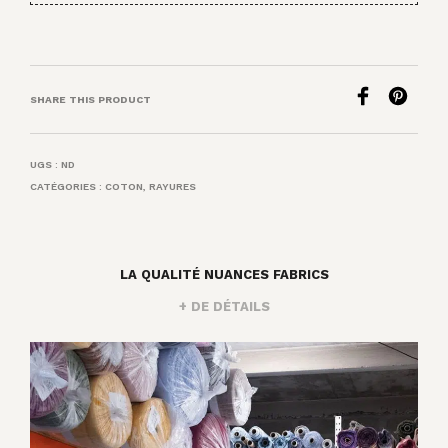
SHARE THIS PRODUCT
UGS :
ND
CATÉGORIES :
COTON
,
RAYURES
LA QUALITÉ NUANCES FABRICS
+ DE DÉTAILS