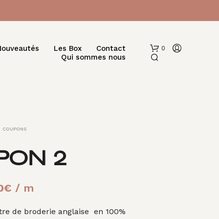
Nouveautés
Les Box
Contact
0
Qui sommes nous
COUPONS
PON 2
V
O
T
Le
0
€
/ m
R
prix
E
re de broderie anglaise en 100%
P