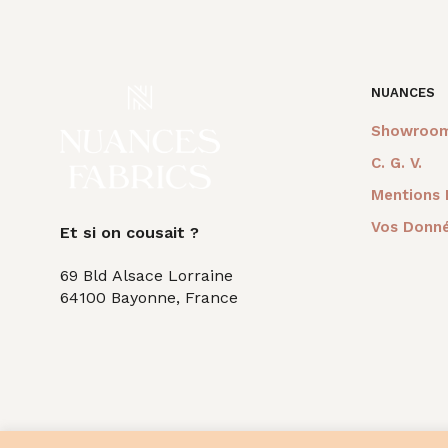
était :
est :
était
60,00€.
20,00€.
84,0
NUANCES
Showroo
C. G. V.
Mentions 
Vos Donné
Et si on cousait ?
69 Bld Alsace Lorraine
64100 Bayonne, France