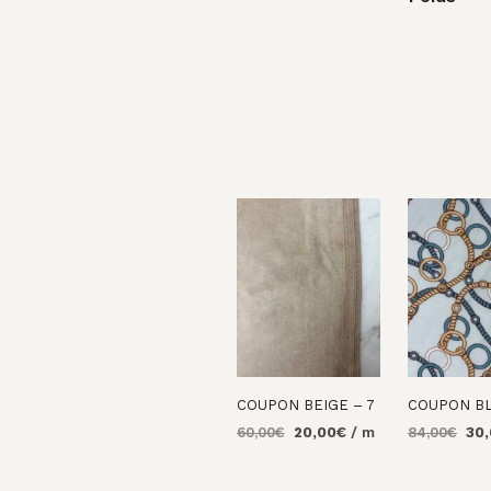
COUPON BEIGE – 7
COUPON BL
Le
Le
Le
60,00
€
20,00
€
/ m
84,00
€
30
prix
prix
prix
AJOUTER AU
AJOUTER 
initial
actuel
initi
PANIER
PANIER