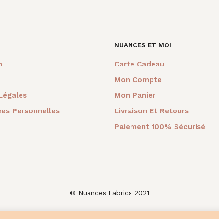
 :
est :
était :
est :
était :
est :
é
0€.
30,00€.
27,00€.
15,00€.
60,00€.
20,00€.
2
NUANCES ET MOI
m
Carte Cadeau
Mon Compte
Légales
Mon Panier
es Personnelles
Livraison Et Retours
Paiement 100% Sécurisé
© Nuances Fabrics 2021