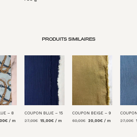
PRODUITS SIMILAIRES
UE – 8
COUPON BLUE – 15
COUPON BEIGE – 9
COUPON
Le
Le
Le
Le
Le
L
,00
€
/ m
27,00
€
15,00
€
/ m
60,00
€
20,00
€
/ m
27,00
€
prix
prix
prix
prix
prix
p
AU
AJOUTER AU
AJOUTER AU
AJOUTE
al
actuel
initial
actuel
initial
actuel
i
PANIER
PANIER
PANIER