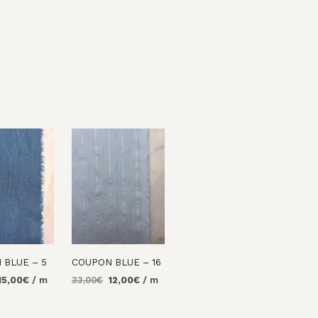
 BLUE – 5
COUPON BLUE – 16
e
Le
Le
Le
15,00
€
/ m
33,00
€
12,00
€
/ m
rix
prix
prix
prix
R AU
AJOUTER AU
nitial
actuel
initial
actuel
PANIER