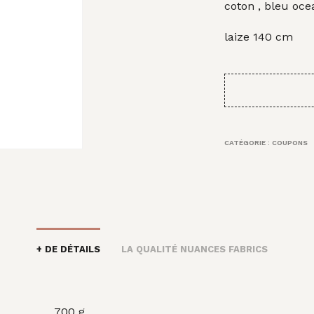
initi
coton , bleu oce
était
laize 140 cm
21,0
CATÉGORIE :
COUPONS
+ DE DÉTAILS
LA QUALITÉ NUANCES FABRICS
700 g