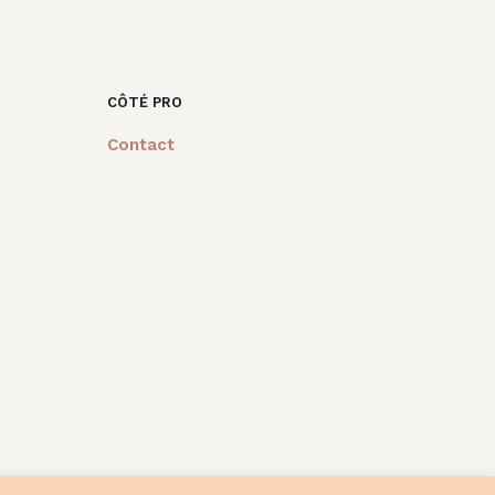
tait :
est :
était :
est :
7,00€.
15,00€.
33,00€.
12,00€.
CÔTÉ PRO
Contact