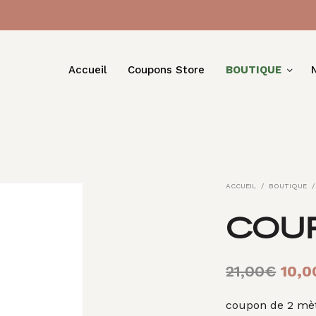
Accueil
Coupons Store
BOUTIQUE
ACCUEIL
/
BOUTIQUE
/
COU
Le
21,00
€
10,0
prix
coupon de 2 mèt