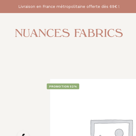
Livraison en France métropolitaine offerte dès 69€ !
PROMOTION 52%