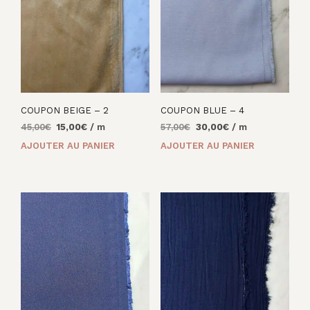
COUPON BEIGE – 2
COUPON BLUE – 4
Le
Le
Le
Le
45,00
€
15,00
€
/ m
57,00
€
30,00
€
/ m
prix
prix
prix
prix
AJOUTER AU PANIER
AJOUTER AU PANIER
initial
actuel
initial
actuel
était :
est :
était :
est :
45,00€.
15,00€.
57,00€.
30,00€.