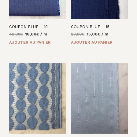
COUPON BLUE – 10
COUPON BLUE – 15
Le
Le
Le
Le
42,00
€
18,00
€
/ m
27,00
€
15,00
€
/ m
prix
prix
prix
prix
AJOUTER AU PANIER
AJOUTER AU PANIER
initial
actuel
initial
actuel
était :
est :
était :
est :
42,00€.
18,00€.
27,00€.
15,00€.