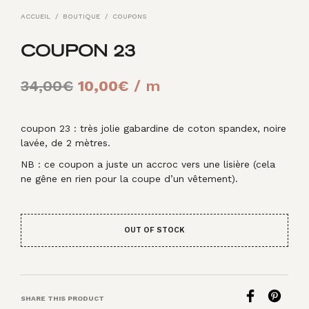
ACCUEIL
/
BOUTIQUE
/
COUPONS
COUPON 23
Le
Le
34,00
€
10,00
€
/ m
prix
prix
initial
actuel
coupon 23 : très jolie gabardine de coton spandex, noire
lavée, de 2 mètres.
était :
est :
NB : ce coupon a juste un accroc vers une lisière (cela
34,00€.
10,00€.
ne gêne en rien pour la coupe d’un vêtement).
OUT OF STOCK
SHARE THIS PRODUCT