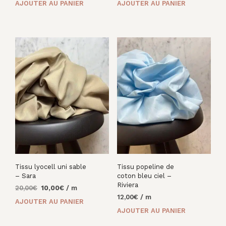
AJOUTER AU PANIER
AJOUTER AU PANIER
initial
actuel
était :
est :
24,00€.
16,00€.
Tissu lyocell uni sable
Tissu popeline de
– Sara
coton bleu ciel –
Riviera
Le
Le
20,00
€
10,00
€
/ m
prix
prix
12,00
€
/ m
AJOUTER AU PANIER
initial
actuel
AJOUTER AU PANIER
était :
est :
20,00€.
10,00€.