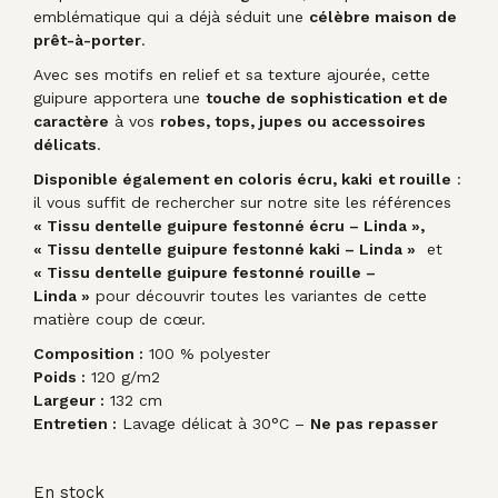
emblématique qui a déjà séduit une
célèbre maison de
prêt-à-porter
.
Avec ses motifs en relief et sa texture ajourée, cette
guipure apportera une
touche de sophistication et de
caractère
à vos
robes, tops, jupes ou accessoires
délicats
.
Disponible également en coloris écru, kaki
et rouille
:
il vous suffit de rechercher sur notre site les références
« Tissu dentelle guipure festonné écru – Linda »,
« Tissu dentelle guipure festonné kaki – Linda »
et
« Tissu dentelle guipure festonné rouille –
Linda »
pour découvrir toutes les variantes de cette
matière coup de cœur.
Composition :
100 % polyester
Poids :
120 g/m2
Largeur :
132 cm
Entretien :
Lavage délicat à 30°C –
Ne pas repasser
En stock