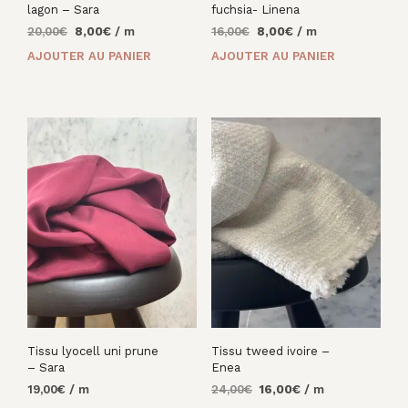
lagon – Sara
fuchsia- Linena
Le
Le
Le
Le
20,00
€
8,00
€
/ m
16,00
€
8,00
€
/ m
prix
prix
prix
prix
AJOUTER AU PANIER
AJOUTER AU PANIER
initial
actuel
initial
actuel
était :
est :
était :
est :
20,00€.
8,00€.
16,00€.
8,00€.
Tissu lyocell uni prune
Tissu tweed ivoire –
– Sara
Enea
Le
Le
19,00
€
/ m
24,00
€
16,00
€
/ m
prix
prix