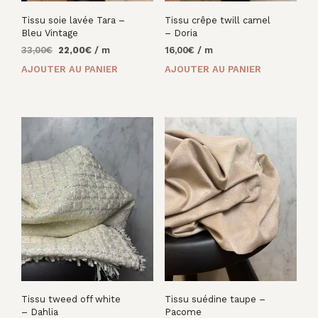
Tissu soie lavée Tara –
Tissu crêpe twill camel
Bleu Vintage
– Doria
Le
Le
33,00
€
22,00
€
/ m
16,00
€
/ m
prix
prix
AJOUTER AU PANIER
AJOUTER AU PANIER
initial
actuel
était :
est :
33,00€.
22,00€.
Tissu tweed off white
Tissu suédine taupe –
– Dahlia
Pacome