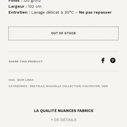
Poids :
120 g/m2
Largeur :
132 cm
Entretien :
Lavage délicat à 30°C –
Ne pas repasser
OUT OF STOCK
SHARE THIS PRODUCT
UGS :
NOIR LINDA
CATÉGORIES :
DENTELLE
,
NOUVELLE COLLECTION
,
POLYESTER
,
UNIE
LA QUALITÉ NUANCES FABRICS
+ DE DÉTAILS