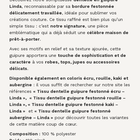
Linda
, reconnaissable par sa
bordure festonnée
délicatement travaillée
, idéale pour sublimer vos
créations couture. Ce tissu raffiné est bien plus qu’un
simple tissu : c’est
notre signature
, une pièce
emblématique qui a déjà séduit une
célèbre maison de
prêt-à-porter
.
Avec ses motifs en relief et sa texture ajourée, cette
guipure apportera une
touche de sophistication et de
caractère
à vos
robes, tops, jupes ou accessoires
délicats
.
Disponible également en coloris écru, rouille, kaki
et
aubergine
: il vous suffit de rechercher sur notre site les
références
« Tissu dentelle guipure festonné écru –
Linda »,
« Tissu dentelle guipure festonné rouille –
Linda »,
« Tissu dentelle guipure festonné kaki –
Linda »
et
« Tissu dentelle guipure festonné
aubergine – Linda »
pour découvrir toutes les variantes
de cette matière coup de cœur.
Composition :
100 % polyester