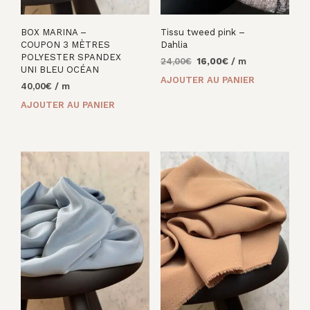
BOX MARINA –
Tissu tweed pink –
COUPON 3 MÈTRES
Dahlia
POLYESTER SPANDEX
Le
Le
24,00
€
16,00
€
/ m
UNI BLEU OCÉAN
prix
prix
AJOUTER AU PANIER
40,00
€
/ m
initial
actuel
était :
est :
AJOUTER AU PANIER
24,00€.
16,00€.