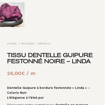
ACCUEIL
/
BOUTIQUE
/
DENTELLE
TISSU DENTELLE GUIPURE
FESTONNÉ NOIRE – LINDA
24,00
€
/ m
Dentelle Guipure à bordure festonnée « Linda » –
Coloris Noir
L’élégance à l’état pur
Découvrez notre somptueuse
dentelle en guipure