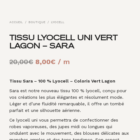
ACCUEIL
/
BOUTIQUE
/
LYOCELL
TISSU LYOCELL UNI VERT
LAGON – SARA
Le
Le
20,00
€
8,00
€
/ m
prix
prix
initial
actuel
Tissu Sara – 100 % Lyocell – Coloris Vert Lagon
Sara est notre nouveau tissu 100 % lyocell, conçu pour
était :
est :
vos créations les plus élégantes et résolument mode.
20,00€.
8,00€.
Léger et d’une fluidité remarquable, il offre un tombé
parfait et une silhouette aérienne.
Ce lyocell uni vous permettra de confectionner des
robes vaporeuses, des jupes midi ou longues qui
ondulent avec le mouvement, des blouses délicates aux
manches amples et des tops tendance. Son aspect