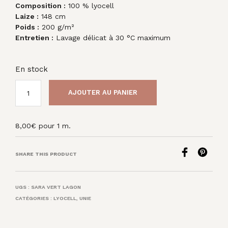
Composition :
100 % lyocell
Laize :
148 cm
Poids :
200 g/m²
Entretien :
Lavage délicat à 30 °C maximum
En stock
AJOUTER AU PANIER
8,00
€
pour 1 m.
SHARE THIS PRODUCT
UGS :
SARA VERT LAGON
CATÉGORIES :
LYOCELL
,
UNIE