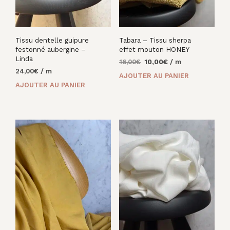
Tissu dentelle guipure
Tabara – Tissu sherpa
festonné aubergine –
effet mouton HONEY
Linda
Le
Le
16,00
€
10,00
€
/ m
24,00
€
/ m
prix
prix
AJOUTER AU PANIER
initial
actuel
AJOUTER AU PANIER
était :
est :
16,00€.
10,00€.