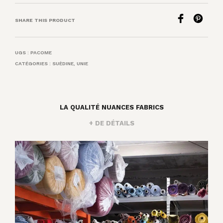
SHARE THIS PRODUCT
UGS :
PACOME
CATÉGORIES :
SUÈDINE
,
UNIE
LA QUALITÉ NUANCES FABRICS
+ DE DÉTAILS