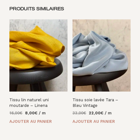
PRODUITS SIMILAIRES
Tissu lin naturel uni
Tissu soie lavée Tara –
moutarde – Linena
Bleu Vintage
Le
Le
Le
Le
16,00
€
8,00
€
/ m
33,00
€
22,00
€
/ m
prix
prix
prix
prix
AJOUTER AU PANIER
AJOUTER AU PANIER
initial
actuel
initial
actuel
était :
est :
était :
est :
16,00€.
8,00€.
33,00€.
22,00€.