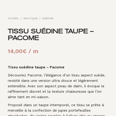
ACCUEIL
/
BOUTIQUE
/
SUÈDINE
TISSU SUÉDINE TAUPE –
PACOME
14,00
€
/ m
Tissu suédine taupe – Pacome
Découvrez Pacome, l’élégance d’un tissu aspect suède,
revisité dans une version ultra douce et légèrement
extensible. Avec son aspect peau de daim, il évoque le
raffinement discret et la texture chaleureuse que l’on
aime tant en mi-saison.
Proposé dans un taupe intemporel, ce tissu se prête à
merveille à la confection de jupes portefeuilles
structurées, de vestes souples à l’allure chic ou encore