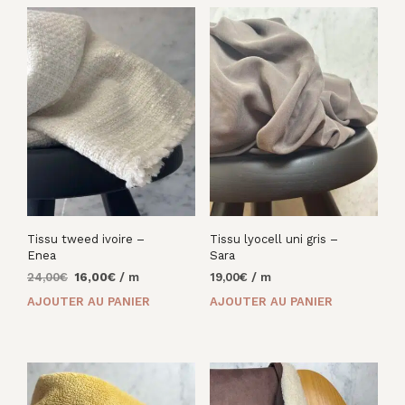
Tissu tweed ivoire –
Tissu lyocell uni gris –
Enea
Sara
Le
Le
24,00
€
16,00
€
/ m
19,00
€
/ m
prix
prix
AJOUTER AU PANIER
AJOUTER AU PANIER
initial
actuel
était :
est :
24,00€.
16,00€.