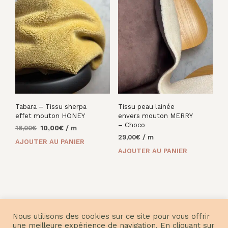
Tabara – Tissu sherpa
Tissu peau lainée
effet mouton HONEY
envers mouton MERRY
– Choco
Le
Le
16,00
€
10,00
€
/ m
prix
prix
29,00
€
/ m
AJOUTER AU PANIER
initial
actuel
AJOUTER AU PANIER
était :
est :
16,00€.
10,00€.
Nous utilisons des cookies sur ce site pour vous offrir
une meilleure expérience de navigation. En cliquant sur