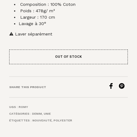
Composition : 100% Coton
Poids : 478g/ m²
Largeur : 170 cm
Lavage à 30°
⚠ Laver séparément
OUT OF STOCK
SHARE THIS PRODUCT
UGS :
ROMY
CATÉGORIES :
DENIM
,
UNIE
ÉTIQUETTES :
NOUVEAUTÉ
,
POLYESTER