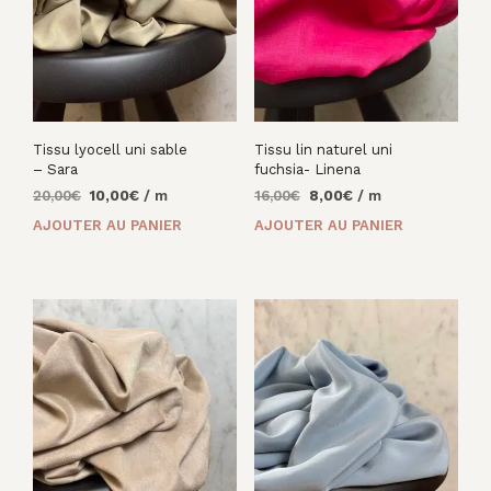
Tissu lyocell uni sable
Tissu lin naturel uni
– Sara
fuchsia- Linena
Le
Le
Le
Le
20,00
€
10,00
€
/ m
16,00
€
8,00
€
/ m
prix
prix
prix
prix
AJOUTER AU PANIER
AJOUTER AU PANIER
initial
actuel
initial
actuel
était :
est :
était :
est :
20,00€.
10,00€.
16,00€.
8,00€.