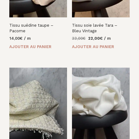
Tissu suédine taupe –
Tissu soie lavée Tara –
Pacome
Bleu Vintage
Le
Le
14,00
€
/ m
33,00
€
22,00
€
/ m
prix
prix
AJOUTER AU PANIER
AJOUTER AU PANIER
initial
actuel
était :
est :
33,00€.
22,00€.