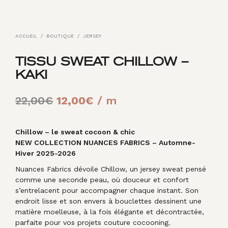
ACCUEIL
/
BOUTIQUE
/
JERSEY
TISSU SWEAT CHILLOW –
KAKI
Le
Le
22,00
€
12,00
€
/ m
prix
prix
initial
actuel
Chillow – le sweat cocoon & chic
NEW COLLECTION NUANCES FABRICS – Automne-
était :
est :
Hiver 2025-2026
22,00€.
12,00€.
Nuances Fabrics dévoile Chillow, un jersey sweat pensé
comme une seconde peau, où douceur et confort
s’entrelacent pour accompagner chaque instant. Son
endroit lisse et son envers à bouclettes dessinent une
matière moelleuse, à la fois élégante et décontractée,
parfaite pour vos projets couture cocooning.