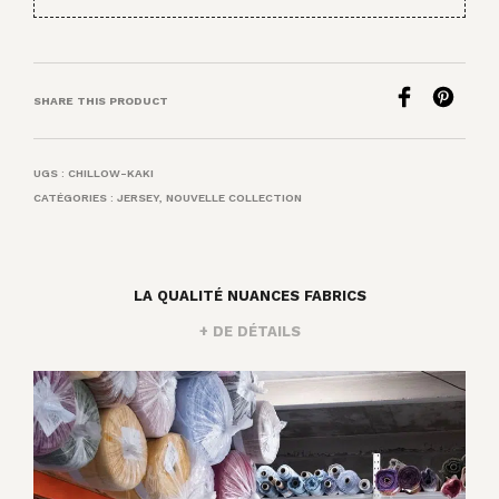
SHARE THIS PRODUCT
UGS :
CHILLOW-KAKI
CATÉGORIES :
JERSEY
,
NOUVELLE COLLECTION
LA QUALITÉ NUANCES FABRICS
+ DE DÉTAILS