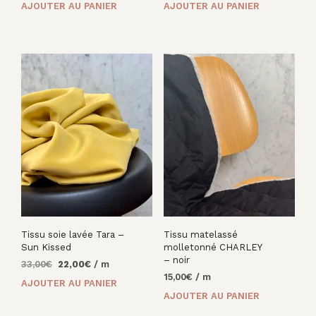
AJOUTER AU PANIER
AJOUTER AU PANIER
Tissu soie lavée Tara –
Tissu matelassé
Sun Kissed
molletonné CHARLEY
– noir
Le
Le
33,00
€
22,00
€
/ m
prix
prix
15,00
€
/ m
AJOUTER AU PANIER
initial
actuel
AJOUTER AU PANIER
était :
est :