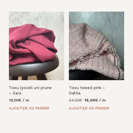
33,00€.
22,00€.
Tissu lyocell uni prune
Tissu tweed pink –
– Sara
Dahlia
Le
Le
19,00
€
/ m
24,00
€
16,00
€
/ m
prix
prix
AJOUTER AU PANIER
AJOUTER AU PANIER
initial
actuel
était :
est :
24,00€.
16,00€.