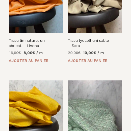
Tissu lin naturel uni
Tissu lyocell uni sable
abricot – Linena
– Sara
Le
Le
Le
Le
16,00
€
8,00
€
/ m
20,00
€
10,00
€
/ m
prix
prix
prix
prix
AJOUTER AU PANIER
AJOUTER AU PANIER
initial
actuel
initial
actuel
était :
est :
était :
est :
16,00€.
8,00€.
20,00€.
10,00€.