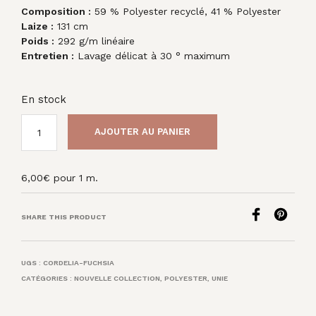
Composition :
59 % Polyester recyclé, 41 % Polyester
Laize :
131 cm
Poids :
292 g/m linéaire
Entretien :
Lavage délicat à 30 ° maximum
En stock
AJOUTER AU PANIER
6,00
€
pour 1 m.
SHARE THIS PRODUCT
UGS :
CORDELIA-FUCHSIA
CATÉGORIES :
NOUVELLE COLLECTION
,
POLYESTER
,
UNIE