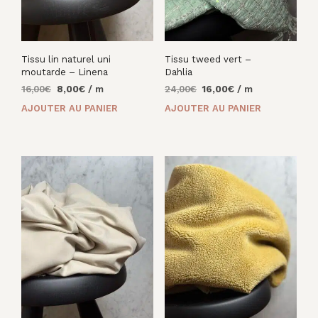
Tissu lin naturel uni
Tissu tweed vert –
moutarde – Linena
Dahlia
Le
Le
Le
Le
16,00
€
8,00
€
/ m
24,00
€
16,00
€
/ m
prix
prix
prix
prix
AJOUTER AU PANIER
AJOUTER AU PANIER
initial
actuel
initial
actuel
était :
est :
était :
est :
16,00€.
8,00€.
24,00€.
16,00€.