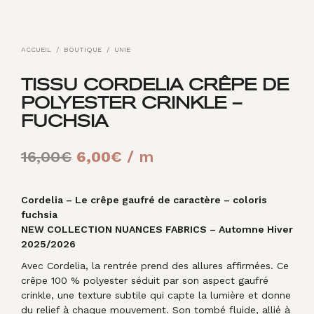
ACCUEIL
/
BOUTIQUE
/
UNIE
TISSU CORDELIA CRÊPE DE
POLYESTER CRINKLE –
FUCHSIA
Le
Le
16,00
€
6,00
€
/ m
prix
prix
initial
actuel
Cordelia – Le crêpe gaufré de caractère – coloris
fuchsia
était :
est :
NEW COLLECTION NUANCES FABRICS – Automne Hiver
2025/2026
16,00€.
6,00€.
Avec Cordelia, la rentrée prend des allures affirmées. Ce
crêpe 100 % polyester séduit par son aspect gaufré
crinkle, une texture subtile qui capte la lumière et donne
du relief à chaque mouvement. Son tombé fluide, allié à