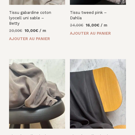
Tissu gabardine coton
Tissu tweed pink –
lyocell uni sable –
Dahlia
Betty
Le
Le
24,00
€
16,00
€
/ m
Le
Le
20,00
€
10,00
€
/ m
prix
prix
AJOUTER AU PANIER
prix
prix
initial
actuel
AJOUTER AU PANIER
initial
actuel
était :
est :
était :
est :
24,00€.
16,00€.
20,00€.
10,00€.