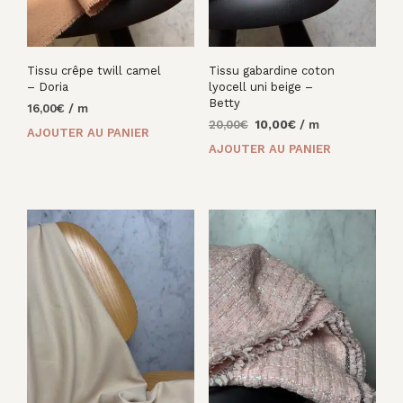
Tissu crêpe twill camel
Tissu gabardine coton
– Doria
lyocell uni beige –
Betty
16,00
€
/ m
Le
Le
20,00
€
10,00
€
/ m
AJOUTER AU PANIER
prix
prix
AJOUTER AU PANIER
initial
actuel
était :
est :
20,00€.
10,00€.