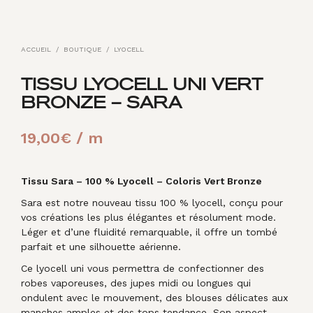
ACCUEIL
/
BOUTIQUE
/
LYOCELL
TISSU LYOCELL UNI VERT
BRONZE – SARA
19,00
€
/ m
Tissu Sara – 100 % Lyocell – Coloris Vert Bronze
Sara est notre nouveau tissu 100 % lyocell, conçu pour
vos créations les plus élégantes et résolument mode.
Léger et d’une fluidité remarquable, il offre un tombé
parfait et une silhouette aérienne.
Ce lyocell uni vous permettra de confectionner des
robes vaporeuses, des jupes midi ou longues qui
ondulent avec le mouvement, des blouses délicates aux
manches amples et des tops tendance. Son aspect