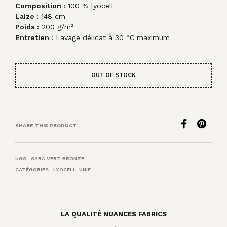
Composition :
100 % lyocell
Laize :
148 cm
Poids :
200 g/m²
Entretien :
Lavage délicat à 30 °C maximum
OUT OF STOCK
SHARE THIS PRODUCT
UGS :
SARA VERT BRONZE
CATÉGORIES :
LYOCELL
,
UNIE
LA QUALITÉ NUANCES FABRICS