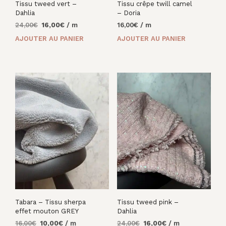
Tissu tweed vert –
Tissu crêpe twill camel
Dahlia
– Doria
Le
Le
24,00
€
16,00
€
/ m
16,00
€
/ m
prix
prix
AJOUTER AU PANIER
AJOUTER AU PANIER
initial
actuel
était :
est :
24,00€.
16,00€.
Tabara – Tissu sherpa
Tissu tweed pink –
effet mouton GREY
Dahlia
Le
Le
Le
Le
16,00
€
10,00
€
/ m
24,00
€
16,00
€
/ m