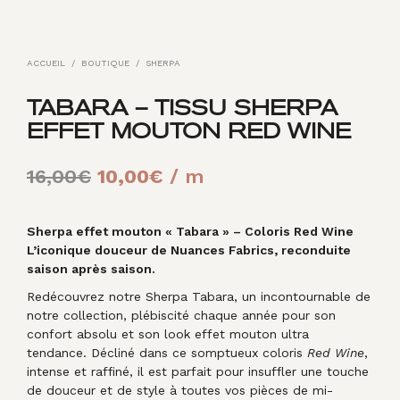
ACCUEIL
/
BOUTIQUE
/
SHERPA
TABARA – TISSU SHERPA
EFFET MOUTON RED WINE
Le
Le
16,00
€
10,00
€
/ m
prix
prix
initial
actuel
Sherpa effet mouton « Tabara » – Coloris Red Wine
L’iconique douceur de Nuances Fabrics, reconduite
était :
est :
saison après saison.
16,00€.
10,00€.
Redécouvrez notre Sherpa Tabara, un incontournable de
notre collection, plébiscité chaque année pour son
confort absolu et son look effet mouton ultra
tendance. Décliné dans ce somptueux coloris
Red Wine
,
intense et raffiné, il est parfait pour insuffler une touche
de douceur et de style à toutes vos pièces de mi-