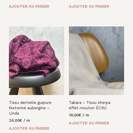
prix
prix
prix
prix
AJOUTER AU PANIER
AJOUTER AU PANIER
initial
actuel
initial
actuel
était :
est :
était :
est :
16,00€.
10,00€.
24,00€.
16,00€.
Tissu dentelle guipure
Tabara – Tissu sherpa
festonné aubergine –
effet mouton ÉCRU
Linda
16,00
€
/ m
24,00
€
/ m
AJOUTER AU PANIER
AJOUTER AU PANIER