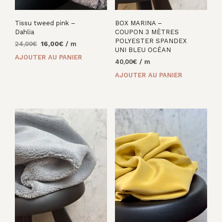
Tissu tweed pink –
BOX MARINA –
Dahlia
COUPON 3 MÈTRES
POLYESTER SPANDEX
Le
Le
24,00
€
16,00
€
/ m
UNI BLEU OCÉAN
prix
prix
AJOUTER AU PANIER
40,00
€
/ m
initial
actuel
était :
est :
AJOUTER AU PANIER
24,00€.
16,00€.