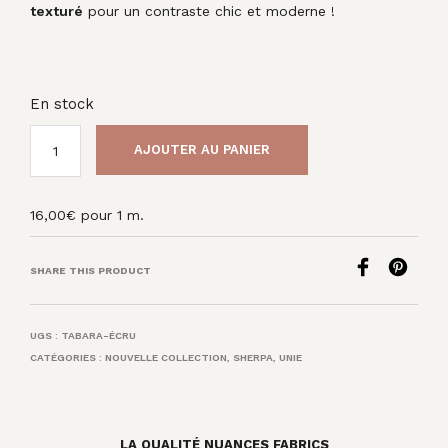
texturé
pour un contraste chic et moderne !
En stock
AJOUTER AU PANIER
16,00
€
pour 1 m.
SHARE THIS PRODUCT
UGS :
TABARA-ÉCRU
CATÉGORIES :
NOUVELLE COLLECTION
,
SHERPA
,
UNIE
LA QUALITÉ NUANCES FABRICS