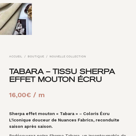
ACCUEIL
/
BOUTIQUE
/
NOUVELLE COLLECTION
TABARA – TISSU SHERPA
EFFET MOUTON ÉCRU
16,00
€
/ m
Sherpa effet mouton « Tabara » – Coloris Écru
L’iconique douceur de Nuances Fabrics, reconduite
saison après saison.
Redécouvrez notre Sherpa Tabara, un incontournable de