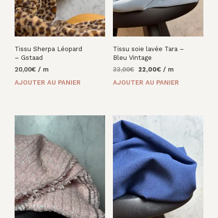
Tissu Sherpa Léopard
Tissu soie lavée Tara –
– Gstaad
Bleu Vintage
Le
Le
20,00
€
/ m
33,00
€
22,00
€
/ m
prix
prix
AJOUTER AU PANIER
AJOUTER AU PANIER
initial
actuel
était :
est :
33,00€.
22,00€.