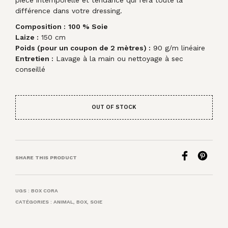
pièce intemporelle et tendance qui fera toute la
différence dans votre dressing.
Composition :
100 % Soie
Laize :
150 cm
Poids (pour un coupon de 2 mètres) :
90 g/m linéaire
Entretien :
Lavage à la main ou nettoyage à sec
conseillé
OUT OF STOCK
SHARE THIS PRODUCT
UGS :
BOX CORA
CATÉGORIES :
ANIMAL
,
BOX
,
SOIE