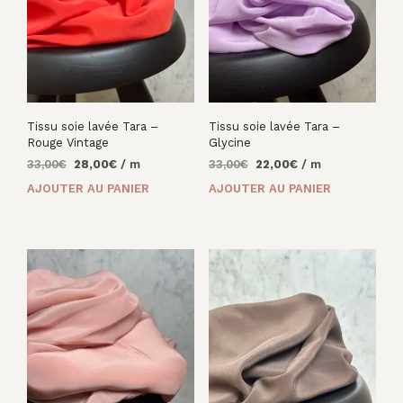
Tissu soie lavée Tara –
Tissu soie lavée Tara –
Rouge Vintage
Glycine
Le
Le
Le
Le
33,00
€
28,00
€
/ m
33,00
€
22,00
€
/ m
prix
prix
prix
prix
AJOUTER AU PANIER
AJOUTER AU PANIER
initial
actuel
initial
actuel
était :
est :
était :
est :
33,00€.
28,00€.
33,00€.
22,00€.