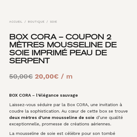
ACCUEIL
/
BOUTIQUE
/
SOIE
BOX CORA – COUPON 2
MÈTRES MOUSSELINE DE
SOIE IMPRIMÉ PEAU DE
SERPENT
Le
Le
50,00
€
20,00
€
/ m
prix
prix
initial
actuel
BOX CORA – l’élégance sauvage
Laissez-vous séduire par la Box CORA, une invitation à
était :
est :
coudre la sophistication. Au cœur de cette box se trouve
50,00€.
20,00€.
deux mètres d’une mousseline de soie
d’une qualité
exceptionnelle, promesse de créations aériennes.
La mousseline de soie est célèbre pour son tombé