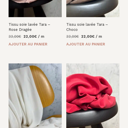
Tissu soie lavée Tara –
Tissu soie lavée Tara –
Rose Dragée
Choco
Le
Le
Le
Le
33,00
€
22,00
€
/ m
33,00
€
22,00
€
/ m
prix
prix
prix
prix
AJOUTER AU PANIER
AJOUTER AU PANIER
initial
actuel
initial
actuel
était :
est :
était :
est :
33,00€.
22,00€.
33,00€.
22,00€.