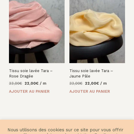
Tissu soie lavée Tara –
Tissu soie lavée Tara –
Rose Dragée
Jaune Pâle
Le
Le
Le
Le
33,00
€
22,00
€
/ m
33,00
€
22,00
€
/ m
prix
prix
prix
prix
AJOUTER AU PANIER
AJOUTER AU PANIER
initial
actuel
initial
actuel
était :
est :
était :
est :
33,00€.
22,00€.
33,00€.
22,00€.
Nous utilisons des cookies sur ce site pour vous offrir