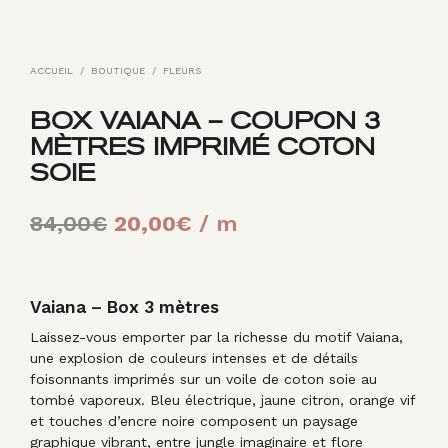
ACCUEIL
/
BOUTIQUE
/
FLEURS
BOX VAIANA – COUPON 3
MÈTRES IMPRIMÉ COTON
SOIE
Le
Le
84,00
€
20,00
€
/ m
prix
prix
initial
actuel
Vaiana – Box 3 mètres
était :
est :
Laissez-vous emporter par la richesse du motif Vaiana,
84,00€.
20,00€.
une explosion de couleurs intenses et de détails
foisonnants imprimés sur un voile de coton soie au
tombé vaporeux. Bleu électrique, jaune citron, orange vif
et touches d’encre noire composent un paysage
graphique vibrant, entre jungle imaginaire et flore