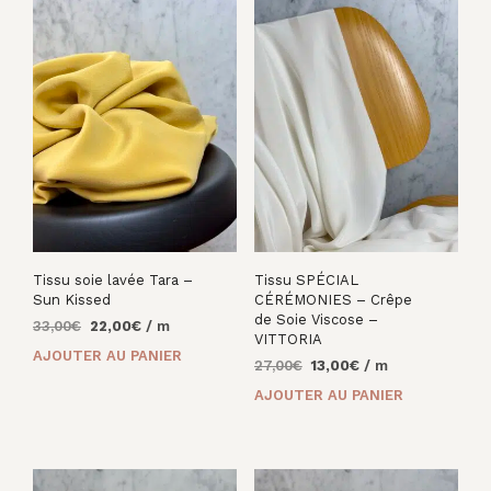
Tissu soie lavée Tara –
Tissu SPÉCIAL
Sun Kissed
CÉRÉMONIES – Crêpe
de Soie Viscose –
Le
Le
33,00
€
22,00
€
/ m
VITTORIA
prix
prix
AJOUTER AU PANIER
Le
Le
27,00
€
13,00
€
/ m
initial
actuel
prix
prix
était :
est :
AJOUTER AU PANIER
initial
actuel
33,00€.
22,00€.
était :
est :
27,00€.
13,00€.