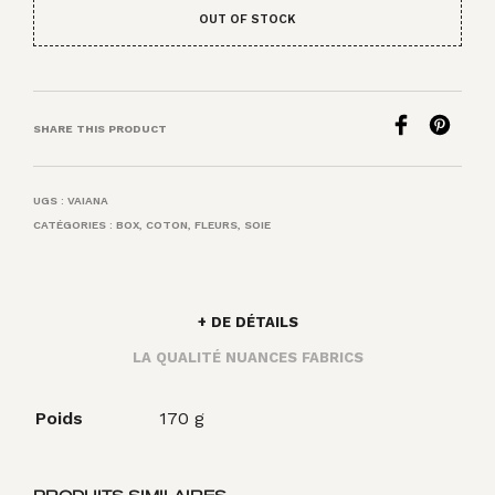
OUT OF STOCK
SHARE THIS PRODUCT
UGS :
VAIANA
CATÉGORIES :
BOX
,
COTON
,
FLEURS
,
SOIE
+ DE DÉTAILS
LA QUALITÉ NUANCES FABRICS
Poids
170 g