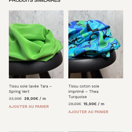
PRODUITS SIMILAIRES
Tissu soie lavée Tara –
Tissu coton soie
Spring Vert
imprimé – Thea
Turquoise
Le
Le
33,00
€
28,00
€
/ m
Le
Le
prix
prix
29,00
€
15,00
€
/ m
AJOUTER AU PANIER
prix
prix
initial
actuel
AJOUTER AU PANIER
initial
actuel
était :
est :
était :
est :
33,00€.
28,00€.
29,00€.
15,00€.