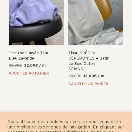
Tissu soie lavée Tara –
Tissu SPÉCIAL
Bleu Lavande
CÉRÉMONIES – Satin
de Soie Coton –
Le
Le
33,00
€
22,00
€
/ m
ARIANA
prix
prix
AJOUTER AU PANIER
Le
Le
29,00
€
13,00
€
/ m
initial
actuel
prix
prix
était :
est :
AJOUTER AU PANIER
initial
actuel
33,00€.
22,00€.
était :
est :
29,00€.
13,00€.
Nous utilisons des cookies sur ce site pour vous offrir
une meilleure expérience de navigation. En cliquant sur