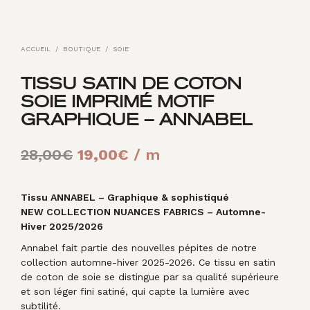
ACCUEIL
/
BOUTIQUE
/
SOIE
TISSU SATIN DE COTON
SOIE IMPRIMÉ MOTIF
GRAPHIQUE – ANNABEL
Le
Le
28,00
€
19,00
€
/ m
prix
prix
initial
actuel
Tissu ANNABEL – Graphique & sophistiqué
NEW COLLECTION NUANCES FABRICS – Automne-
était :
est :
Hiver 2025/2026
28,00€.
19,00€.
Annabel fait partie des nouvelles pépites de notre
collection automne-hiver 2025-2026. Ce tissu en satin
de coton de soie se distingue par sa qualité supérieure
et son léger fini satiné, qui capte la lumière avec
subtilité.