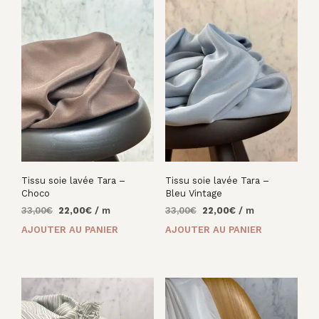
Tissu soie lavée Tara –
Tissu soie lavée Tara –
Choco
Bleu Vintage
Le
Le
Le
Le
33,00
€
22,00
€
/ m
33,00
€
22,00
€
/ m
prix
prix
prix
prix
AJOUTER AU PANIER
AJOUTER AU PANIER
initial
actuel
initial
actuel
était :
est :
était :
est :
33,00€.
22,00€.
33,00€.
22,00€.