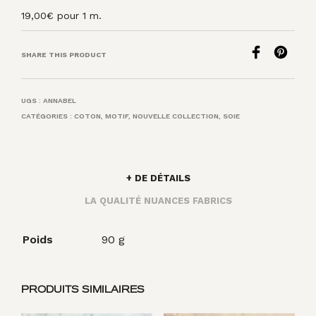
19,00
€
pour 1 m.
SHARE THIS PRODUCT
UGS :
ANNABEL
CATÉGORIES :
COTON
,
MOTIF
,
NOUVELLE COLLECTION
,
SOIE
+ DE DÉTAILS
LA QUALITÉ NUANCES FABRICS
Poids
90 g
PRODUITS SIMILAIRES