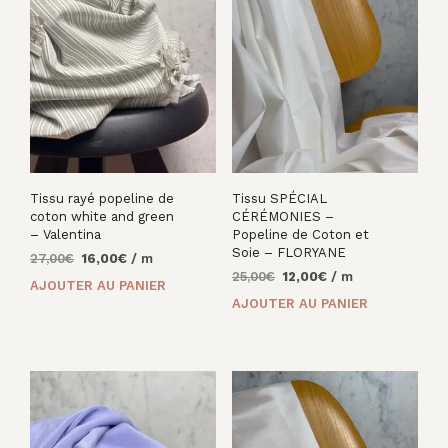
Tissu rayé popeline de
Tissu SPÉCIAL
coton white and green
CÉRÉMONIES –
– Valentina
Popeline de Coton et
Soie – FLORYANE
Le
Le
27,00
€
16,00
€
/ m
Le
Le
prix
prix
25,00
€
12,00
€
/ m
AJOUTER AU PANIER
prix
prix
initial
actuel
AJOUTER AU PANIER
initial
actuel
était :
est :
était :
est :
27,00€.
16,00€.
25,00€.
12,00€.