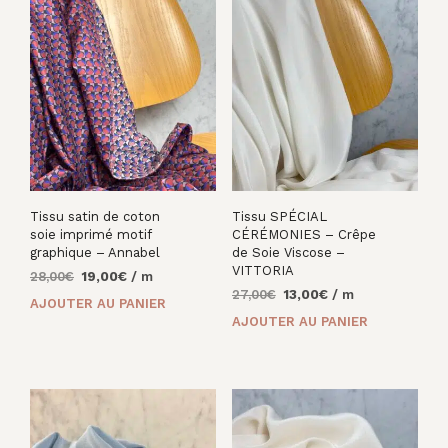
Tissu satin de coton
Tissu SPÉCIAL
soie imprimé motif
CÉRÉMONIES – Crêpe
graphique – Annabel
de Soie Viscose –
VITTORIA
Le
Le
28,00
€
19,00
€
/ m
Le
Le
prix
prix
27,00
€
13,00
€
/ m
AJOUTER AU PANIER
prix
prix
initial
actuel
AJOUTER AU PANIER
initial
actuel
était :
est :
était :
est :
28,00€.
19,00€.
27,00€.
13,00€.