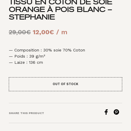
TISSU EN COTON DE SOIE
ORANGE À POIS BLANC –
STEPHANIE
Le
Le
29,00
€
12,00
€
/ m
prix
prix
initial
actuel
— Composition : 30% soie 70% Coton
— Poids : 39 g/m²
était :
est :
— Laize : 136 cm
29,00€.
12,00€.
OUT OF STOCK
SHARE THIS PRODUCT