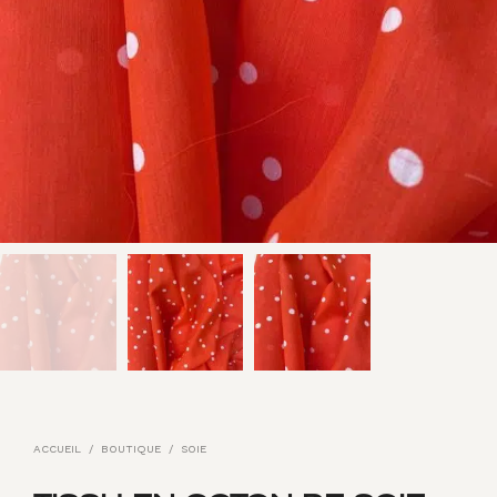
ACCUEIL
/
BOUTIQUE
/
SOIE