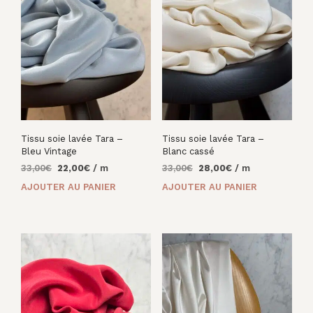
Tissu soie lavée Tara –
Tissu soie lavée Tara –
Bleu Vintage
Blanc cassé
Le
Le
Le
Le
33,00
€
22,00
€
/ m
33,00
€
28,00
€
/ m
prix
prix
prix
prix
AJOUTER AU PANIER
AJOUTER AU PANIER
initial
actuel
initial
actuel
était :
est :
était :
est :
33,00€.
22,00€.
33,00€.
28,00€.