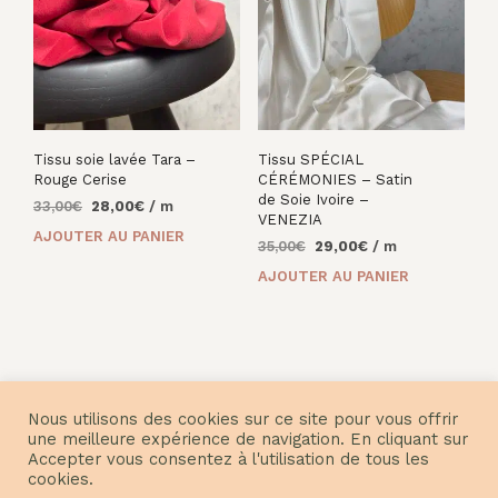
Tissu soie lavée Tara –
Tissu SPÉCIAL
Rouge Cerise
CÉRÉMONIES – Satin
de Soie Ivoire –
Le
Le
33,00
€
28,00
€
/ m
VENEZIA
prix
prix
AJOUTER AU PANIER
Le
Le
35,00
€
29,00
€
/ m
initial
actuel
prix
prix
était :
est :
AJOUTER AU PANIER
initial
actuel
33,00€.
28,00€.
était :
est :
35,00€.
29,00€.
Nous utilisons des cookies sur ce site pour vous offrir
une meilleure expérience de navigation. En cliquant sur
Accepter vous consentez à l'utilisation de tous les
© Nuances Fabrics 2021
cookies.