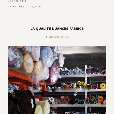
UGS :
E3194-2
CATÉGORIES :
POIS
,
SOIE
LA QUALITÉ NUANCES FABRICS
+ DE DÉTAILS