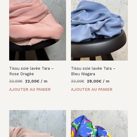
Tissu soie lavée Tara –
Tissu soie lavée Tara –
Rose Dragée
Bleu Niagara
Le
Le
Le
Le
33,00
€
22,00
€
/ m
33,00
€
28,00
€
/ m
prix
prix
prix
prix
AJOUTER AU PANIER
AJOUTER AU PANIER
initial
actuel
initial
actuel
était :
est :
était :
est :
33,00€.
22,00€.
33,00€.
28,00€.