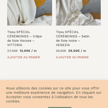
Tissu SPÉCIAL
Tissu SPÉCIAL
CÉRÉMONIES – Crêpe
CÉRÉMONIES – Satin
de Soie Viscose –
de Soie Ivoire –
VITTORIA
VENEZIA
Le
Le
Le
Le
27,00
€
13,00
€
/ m
35,00
€
29,00
€
/ m
prix
prix
prix
prix
AJOUTER AU PANIER
AJOUTER AU PANIER
initial
actuel
initial
actuel
était :
est :
était :
est :
27,00€.
13,00€.
35,00€.
29,00€.
Nous utilisons des cookies sur ce site pour vous offrir
une meilleure expérience de navigation. En cliquant sur
Accepter vous consentez à l'utilisation de tous les
© Nuances Fabrics 2021
cookies.