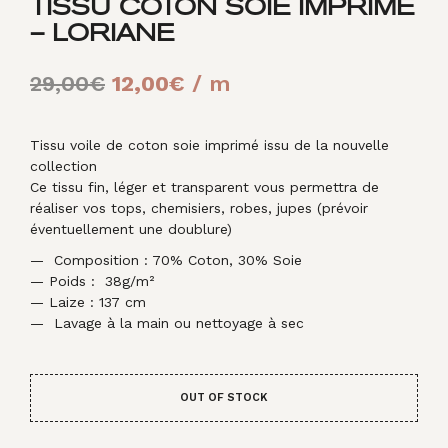
TISSU COTON SOIE IMPRIMÉ
– LORIANE
Le
Le
29,00
€
12,00
€
/ m
prix
prix
initial
actuel
Tissu voile de coton soie imprimé issu de la nouvelle
collection
était :
est :
Ce tissu fin, léger et transparent vous permettra de
réaliser vos tops, chemisiers, robes, jupes (prévoir
29,00€.
12,00€.
éventuellement une doublure)
— Composition : 70% Coton, 30% Soie
— Poids : 38g/m²
— Laize : 137 cm
— Lavage à la main ou nettoyage à sec
OUT OF STOCK