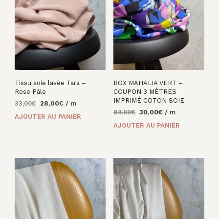
Tissu soie lavée Tara –
BOX MAHALIA VERT –
Rose Pâle
COUPON 3 MÈTRES
IMPRIMÉ COTON SOIE
Le
Le
33,00
€
28,00
€
/ m
Le
Le
prix
prix
84,00
€
30,00
€
/ m
AJOUTER AU PANIER
prix
prix
initial
actuel
AJOUTER AU PANIER
initial
actuel
était :
est :
était :
est :
33,00€.
28,00€.
84,00€.
30,00€.