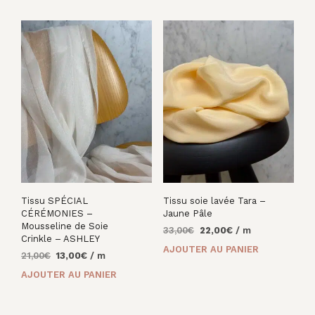
33,00€.
28,00€.
33,00€.
22,00€.
Tissu SPÉCIAL
Tissu soie lavée Tara –
CÉRÉMONIES –
Jaune Pâle
Mousseline de Soie
Le
Le
33,00
€
22,00
€
/ m
Crinkle – ASHLEY
prix
prix
AJOUTER AU PANIER
Le
Le
21,00
€
13,00
€
/ m
initial
actuel
prix
prix
était :
est :
AJOUTER AU PANIER
initial
actuel
33,00€.
22,00€.
était :
est :
21,00€.
13,00€.