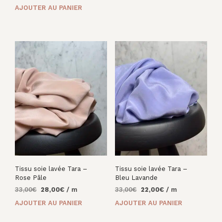
prix
prix
était :
est :
AJOUTER AU PANIER
initial
actuel
33,00€.
28,00€.
était :
est :
27,00€.
13,00€.
Tissu soie lavée Tara –
Tissu soie lavée Tara –
Rose Pâle
Bleu Lavande
Le
Le
Le
Le
33,00
€
28,00
€
/ m
33,00
€
22,00
€
/ m
prix
prix
prix
prix
AJOUTER AU PANIER
AJOUTER AU PANIER
initial
actuel
initial
actuel
était :
est :
était :
est :