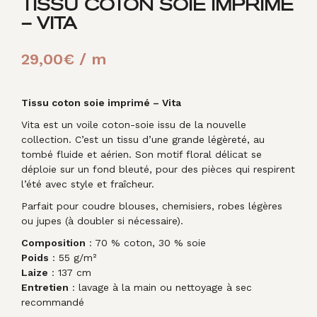
TISSU COTON SOIE IMPRIMÉ
– VITA
29,00
€
/ m
Tissu coton soie imprimé – Vita
Vita est un voile coton-soie issu de la nouvelle
collection. C’est un tissu d’une grande légèreté, au
tombé fluide et aérien. Son motif floral délicat se
déploie sur un fond bleuté, pour des pièces qui respirent
l’été avec style et fraîcheur.
Parfait pour coudre blouses, chemisiers, robes légères
ou jupes (à doubler si nécessaire).
Composition
: 70 % coton, 30 % soie
Poids
: 55 g/m²
Laize
: 137 cm
Entretien
: lavage à la main ou nettoyage à sec
recommandé