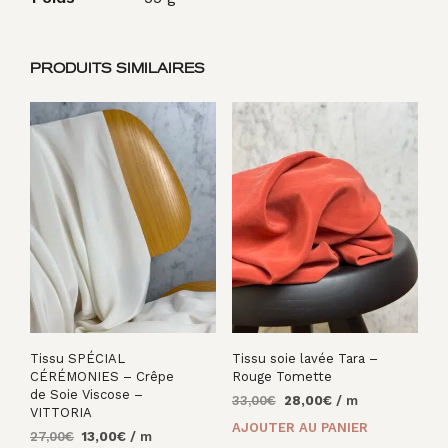
PRODUITS SIMILAIRES
Tissu SPÉCIAL
Tissu soie lavée Tara –
CÉRÉMONIES – Crêpe
Rouge Tomette
de Soie Viscose –
Le
Le
33,00
€
28,00
€
/ m
VITTORIA
prix
prix
AJOUTER AU PANIER
Le
Le
27,00
€
13,00
€
/ m
initial
actuel