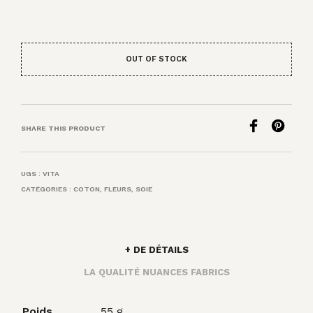
OUT OF STOCK
SHARE THIS PRODUCT
UGS :
VITA
CATÉGORIES :
COTON
,
FLEURS
,
SOIE
+ DE DÉTAILS
LA QUALITÉ NUANCES FABRICS
Poids
55 g