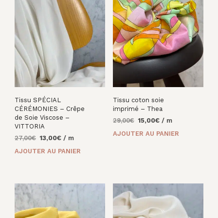
Tissu SPÉCIAL
Tissu coton soie
CÉRÉMONIES – Crêpe
imprimé – Thea
de Soie Viscose –
Le
Le
29,00
€
15,00
€
/ m
VITTORIA
prix
prix
AJOUTER AU PANIER
Le
Le
27,00
€
13,00
€
/ m
initial
actuel
prix
prix
était :
est :
AJOUTER AU PANIER
initial
actuel
29,00€.
15,00€.
était :
est :
27,00€.
13,00€.