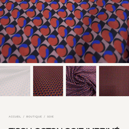
ACCUEIL
/
BOUTIQUE
/
SOIE