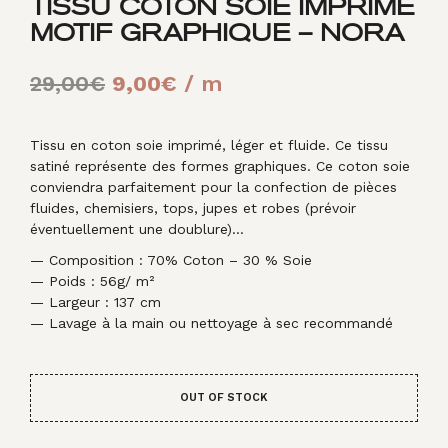
TISSU COTON SOIE IMPRIMÉ
MOTIF GRAPHIQUE – NORA
Le
Le
29,00
€
9,00
€
/ m
prix
prix
initial
actuel
Tissu en coton soie imprimé, léger et fluide. Ce tissu
satiné représente des formes graphiques. Ce coton soie
était :
est :
conviendra parfaitement pour la confection de pièces
fluides, chemisiers, tops, jupes et robes (prévoir
29,00€.
9,00€.
éventuellement une doublure)…
— Composition : 70% Coton – 30 % Soie
— Poids : 56g/ m²
— Largeur : 137 cm
— Lavage à la main ou nettoyage à sec recommandé
OUT OF STOCK