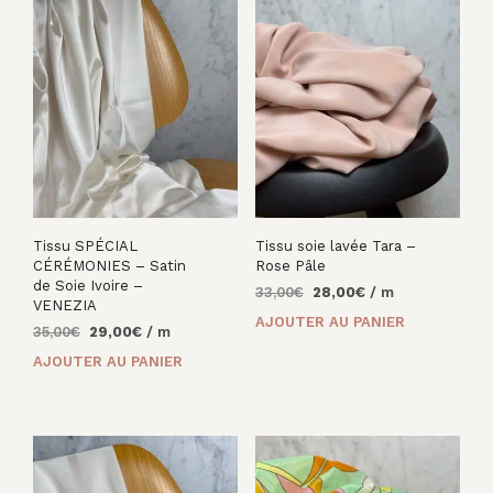
Tissu SPÉCIAL
Tissu soie lavée Tara –
CÉRÉMONIES – Satin
Rose Pâle
de Soie Ivoire –
Le
Le
33,00
€
28,00
€
/ m
VENEZIA
prix
prix
AJOUTER AU PANIER
Le
Le
35,00
€
29,00
€
/ m
initial
actuel
prix
prix
était :
est :
AJOUTER AU PANIER
initial
actuel
33,00€.
28,00€.
était :
est :
35,00€.
29,00€.