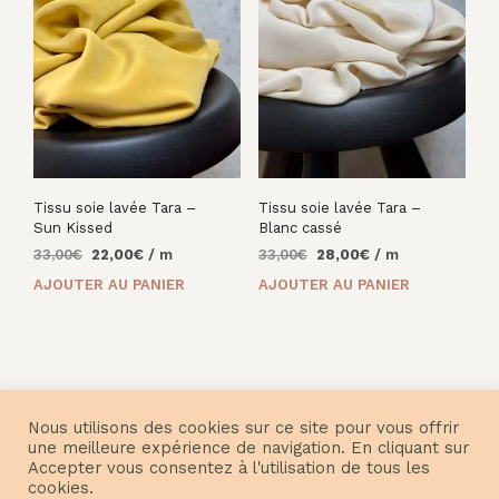
Tissu soie lavée Tara –
Tissu soie lavée Tara –
Sun Kissed
Blanc cassé
Le
Le
Le
Le
33,00
€
22,00
€
/ m
33,00
€
28,00
€
/ m
prix
prix
prix
prix
AJOUTER AU PANIER
AJOUTER AU PANIER
initial
actuel
initial
actuel
était :
est :
était :
est :
33,00€.
22,00€.
33,00€.
28,00€.
Nous utilisons des cookies sur ce site pour vous offrir
une meilleure expérience de navigation. En cliquant sur
Accepter vous consentez à l'utilisation de tous les
© Nuances Fabrics 2021
cookies.