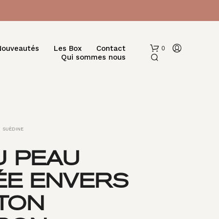
Nouveautés
Les Box
Contact
0
Qui sommes nous
SUÈDINE
U PEAU
V
ÉE ENVERS
O
T
R
TON
E
P