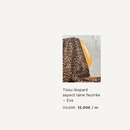
Tissu léopard
aspect laine feutrée
– Eva
Le
Le
20,00
€
12,00
€
/ m
prix
prix
AJOUTER AU
initial
actuel
PANIER
était :
est :
20,00€.
12,00€.