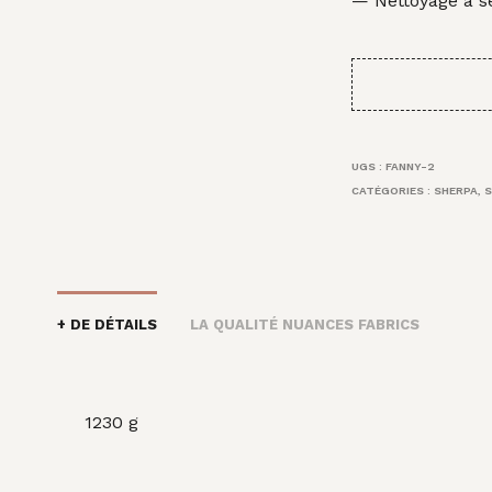
— Nettoyage à 
UGS :
FANNY-2
CATÉGORIES :
SHERPA
,
S
+ DE DÉTAILS
LA QUALITÉ NUANCES FABRICS
1230 g