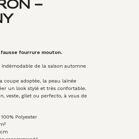
RON –
A
N
I
NY
E
R
E
S
T
V
 fausse fourrure mouton.
I
D
t indémodable de la saison automne
E
.
la coupe adoptée, la peau lainée
er un look stylé et très confortable.
, veste, gilet ou perfecto, à vous de
 100% Polyester
 m²
 cm