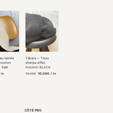
au lainée
Tabara – Tissu
mouton
sherpa effet
 Kaki
mouton BLACK
Le
Le
/ m
16,00
€
10,00
€
/ m
prix
prix
R AU
AJOUTER AU
initial
actuel
PANIER
était :
est :
16,00€.
10,00€.
CÔTÉ PRO