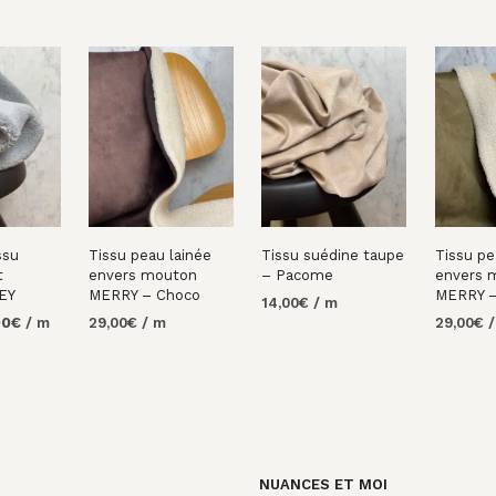
ssu
Tissu peau lainée
Tissu suédine taupe
Tissu pe
t
envers mouton
– Pacome
envers 
EY
MERRY – Choco
MERRY –
14,00
€
/ m
Le
00
€
/ m
29,00
€
/ m
29,00
€
AJOUTER AU
prix
PANIER
AU
AJOUTER AU
AJOUTE
al
actuel
PANIER
PANIER
 :
est :
0€.
10,00€.
NUANCES ET MOI