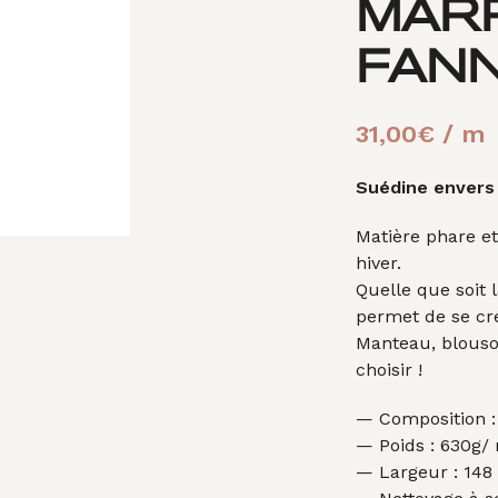
MAR
FAN
31,00
€
/ m
Suédine envers
Matière phare e
hiver.
Quelle que soit 
permet de se cré
Manteau, blouson
choisir !
— Composition :
— Poids : 630g/
— Largeur : 148