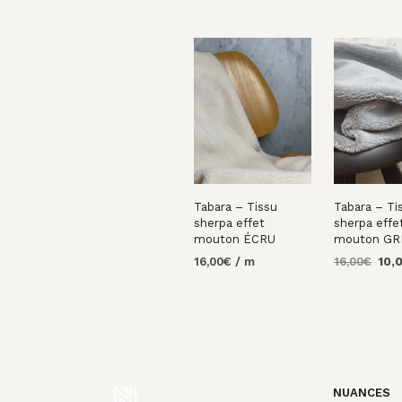
Tabara – Tissu
Tabara – Ti
sherpa effet
sherpa effe
mouton ÉCRU
mouton GR
Le
16,00
€
/ m
16,00
€
10,
prix
AJOUTER AU
AJOUTER 
initi
PANIER
PANIER
était
16,0
NUANCES