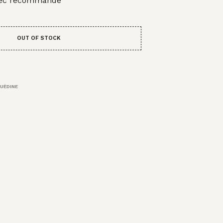
sec recommandé
OUT OF STOCK
UÈDINE