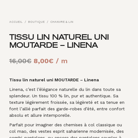
ACCUEIL
/
BOUTIQUE
/
CHANVRE & LIN
TISSU LIN NATUREL UNI
MOUTARDE – LINENA
Le
Le
16,00
€
8,00
€
/ m
prix
prix
initial
actuel
Tissu lin naturel uni MOUTARDE – Linena
Linena, c’est l’élégance naturelle du lin dans toute sa
était :
est :
splendeur. Un tissu 100 % lin, pur et authentique. Sa
16,00€.
8,00€.
texture légèrement froissée, sa légèreté et sa tenue en
font l’allié parfait des garde-robes d’été, entre confort
absolu et allure intemporelle.
Parfait pour imaginer des chemises à col classique ou
col mao, des vestes esprit saharienne modernisée, des
combi-pantalons, ou encore des pantalons souples à