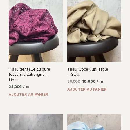
Tissu dentelle guipure
Tissu lyocell uni sable
festonné aubergine –
– Sara
Linda
Le
Le
20,00
€
10,00
€
/ m
24,00
€
/ m
prix
prix
AJOUTER AU PANIER
initial
actuel
AJOUTER AU PANIER
était :
est :
20,00€.
10,00€.