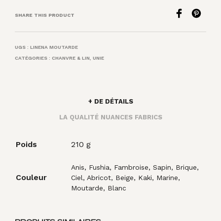
SHARE THIS PRODUCT
UGS :
LINENA MOUTARDE
CATÉGORIES :
CHANVRE & LIN
,
UNIE
+ DE DÉTAILS
LA QUALITÉ NUANCES FABRICS
Poids
210 g
Anis, Fushia, Fambroise, Sapin, Brique,
Couleur
Ciel, Abricot, Beige, Kaki, Marine,
Moutarde, Blanc