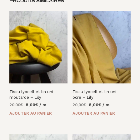
PRODUITS SIMILAIRES
Tissu lyocell et lin uni
Tissu lyocell et lin uni
moutarde – Lily
ocre – Lily
Le
Le
Le
Le
20,00
€
8,00
€
/ m
20,00
€
8,00
€
/ m
prix
prix
prix
prix
AJOUTER AU PANIER
AJOUTER AU PANIER
initial
actuel
initial
actuel
était :
est :
était :
est :
20,00€.
8,00€.
20,00€.
8,00€.