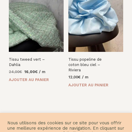
Tissu tweed vert –
Tissu popeline de
Dahlia
coton bleu ciel –
Riviera
Le
Le
24,00
€
16,00
€
/ m
prix
prix
12,00
€
/ m
AJOUTER AU PANIER
initial
actuel
AJOUTER AU PANIER
était :
est :
24,00€.
16,00€.
Nous utilisons des cookies sur ce site pour vous offrir
une meilleure expérience de navigation. En cliquant sur