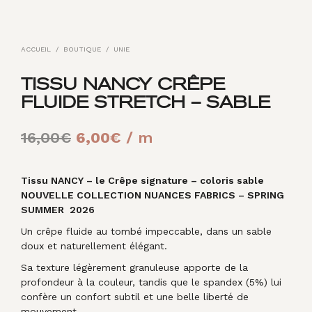
ACCUEIL
/
BOUTIQUE
/
UNIE
TISSU NANCY CRÊPE
FLUIDE STRETCH – SABLE
Le
Le
16,00
€
6,00
€
/ m
prix
prix
initial
actuel
Tissu NANCY – le Crêpe signature – coloris sable
NOUVELLE COLLECTION NUANCES FABRICS – SPRING
était :
est :
SUMMER 2026
16,00€.
6,00€.
Un crêpe fluide au tombé impeccable, dans un sable
doux et naturellement élégant.
Sa texture légèrement granuleuse apporte de la
profondeur à la couleur, tandis que le spandex (5%) lui
confère un confort subtil et une belle liberté de
mouvement.