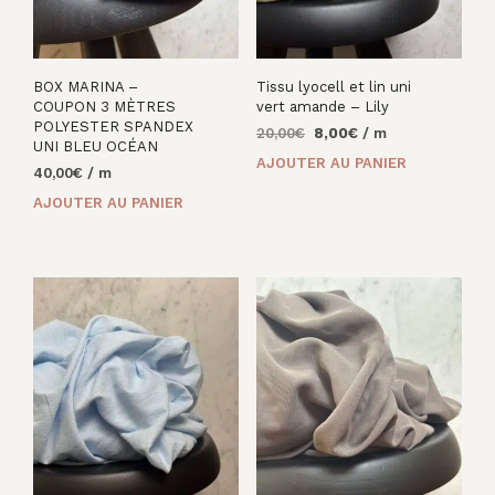
BOX MARINA –
Tissu lyocell et lin uni
COUPON 3 MÈTRES
vert amande – Lily
POLYESTER SPANDEX
Le
Le
20,00
€
8,00
€
/ m
UNI BLEU OCÉAN
prix
prix
AJOUTER AU PANIER
40,00
€
/ m
initial
actuel
était :
est :
AJOUTER AU PANIER
20,00€.
8,00€.