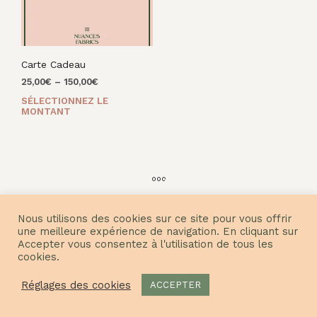
Carte Cadeau
25,00
€
–
150,00
€
SÉLECTIONNEZ LE
Ce
MONTANT
produit
a
plusieurs
variations.
Les
options
peuvent
Nous utilisons des cookies sur ce site pour vous offrir
être
© Nuances Fabrics 2021
une meilleure expérience de navigation. En cliquant sur
choisies
Accepter vous consentez à l'utilisation de tous les
sur
cookies.
la
page
Réglages des cookies
ACCEPTER
du
produit