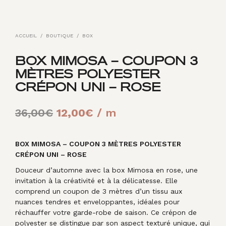
ACCUEIL
/
BOUTIQUE
/
BOX
BOX MIMOSA – COUPON 3
MÈTRES POLYESTER
CRÉPON UNI – ROSE
Le
Le
36,00
€
12,00
€
/ m
prix
prix
initial
actuel
BOX MIMOSA – COUPON 3 MÈTRES POLYESTER
CRÉPON UNI – ROSE
était :
est :
Douceur d’automne avec la box Mimosa en rose, une
36,00€.
12,00€.
invitation à la créativité et à la délicatesse. Elle
comprend un coupon de 3 mètres d’un tissu aux
nuances tendres et enveloppantes, idéales pour
réchauffer votre garde-robe de saison. Ce crépon de
polyester se distingue par son aspect texturé unique, qui