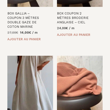
BOX GALLIA –
BOX COUPON 2
COUPON 3 MÈTRES
MÈTRES BRODERIE
DOUBLE GAZE DE
ANGLAISE – CIEL
COTON MARINE
24,00
€
/ m
Le
Le
27,00
€
14,00
€
/ m
AJOUTER AU PANIER
prix
prix
AJOUTER AU PANIER
initial
actuel
était :
est :
27,00€.
14,00€.