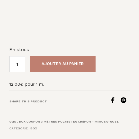
En stock
AJOUTER AU PANIER
12,00
€
pour 1 m.
SHARE THIS PRODUCT
UGS :
BOX COUPON 3 MÈTRES POLYESTER CRÉPON - MIMOSA-ROSE
CATÉGORIE :
BOX