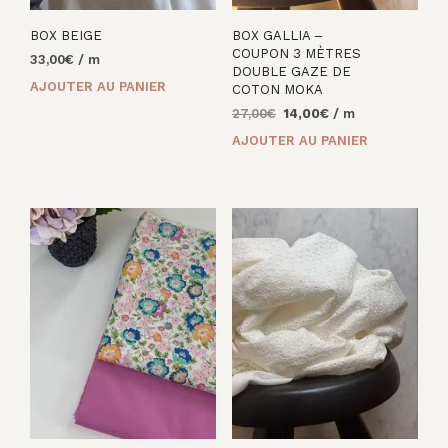
BOX BEIGE
BOX GALLIA –
COUPON 3 MÈTRES
33,00
€
/ m
DOUBLE GAZE DE
AJOUTER AU PANIER
COTON MOKA
Le
Le
27,00
€
14,00
€
/ m
prix
prix
AJOUTER AU PANIER
initial
actuel
était :
est :
27,00€.
14,00€.