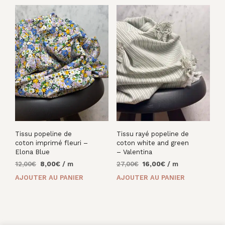
Tissu popeline de
Tissu rayé popeline de
coton imprimé fleuri –
coton white and green
Elona Blue
– Valentina
Le
Le
Le
Le
12,00
€
8,00
€
/ m
27,00
€
16,00
€
/ m
prix
prix
prix
prix
AJOUTER AU PANIER
AJOUTER AU PANIER
initial
actuel
initial
actuel
était :
est :
était :
est :
12,00€.
8,00€.
27,00€.
16,00€.