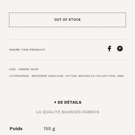
OUT OF STOCK
SHARE THIS PRODUCT
UGS :
AMBRE-NOIR
CATÉGORIES :
BRODERIE ANGLAISE
,
COTON
,
NOUVELLE COLLECTION
,
UNIE
+ DE DÉTAILS
LA QUALITÉ NUANCES FABRICS
Poids
155 g