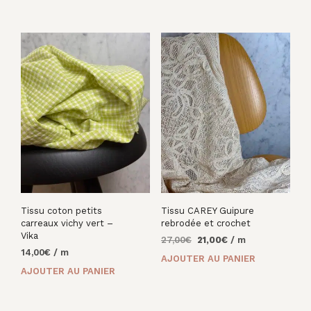
était :
est :
27,00€.
14,00€.
Tissu coton petits
Tissu CAREY Guipure
carreaux vichy vert –
rebrodée et crochet
Vika
Le
Le
27,00
€
21,00
€
/ m
14,00
€
/ m
prix
prix
AJOUTER AU PANIER
initial
actuel
AJOUTER AU PANIER
était :
est :
27,00€.
21,00€.