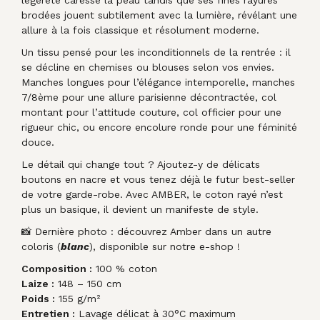
légèreté caresse la peau tandis que ses fines rayures
brodées jouent subtilement avec la lumière, révélant une
allure à la fois classique et résolument moderne.
Un tissu pensé pour les inconditionnels de la rentrée : il
se décline en chemises ou blouses selon vos envies.
Manches longues pour l’élégance intemporelle, manches
7/8ème pour une allure parisienne décontractée, col
montant pour l’attitude couture, col officier pour une
rigueur chic, ou encore encolure ronde pour une féminité
douce.
Le détail qui change tout ? Ajoutez-y de délicats
boutons en nacre et vous tenez déjà le futur best-seller
de votre garde-robe. Avec AMBER, le coton rayé n’est
plus un basique, il devient un manifeste de style.
📸 Dernière photo : découvrez Amber dans un autre
coloris (
blanc
), disponible sur notre e-shop !
Composition :
100 % coton
Laize :
148 – 150 cm
Poids :
155 g/m²
Entretien :
Lavage délicat à 30°C maximum