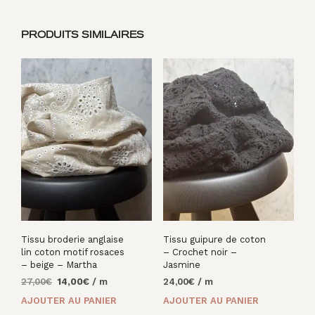
PRODUITS SIMILAIRES
Tissu broderie anglaise
Tissu guipure de coton
lin coton motif rosaces
– Crochet noir –
– beige – Martha
Jasmine
Le
Le
27,00
€
14,00
€
/ m
24,00
€
/ m
prix
prix
AJOUTER AU PANIER
AJOUTER AU PANIER
initial
actuel