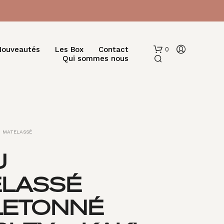
Nouveautés
Les Box
Contact
0
Qui sommes nous
MATELASSÉ
U
V
ELASSÉ
O
T
R
LETONNÉ
E
P