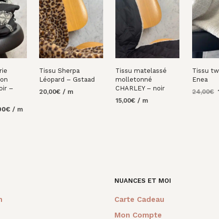
rie
Tissu Sherpa
Tissu matelassé
Tissu tw
ton
Léopard – Gstaad
molletonné
Enea
ir –
CHARLEY – noir
20,00
€
/ m
24,00
€
15,00
€
/ m
p
AJOUTER AU
AJOUTE
Le
00
€
/ m
i
PANIER
PANIER
AJOUTER AU
prix
é
PANIER
AU
al
actuel
2
 :
est :
0€.
13,00€.
NUANCES ET MOI
m
Carte Cadeau
Mon Compte