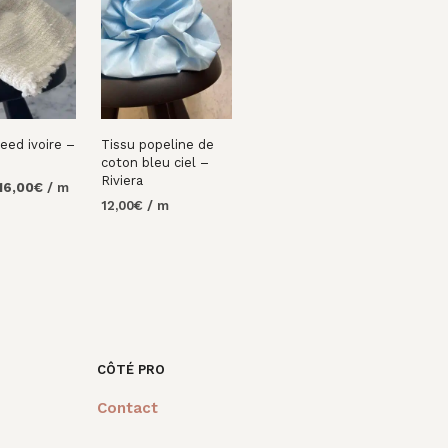
eed ivoire –
Tissu popeline de
coton bleu ciel –
Riviera
Le
Le
16,00
€
/ m
rix
prix
12,00
€
/ m
R AU
nitial
actuel
AJOUTER AU
tait :
est :
PANIER
4,00€.
16,00€.
CÔTÉ PRO
Contact