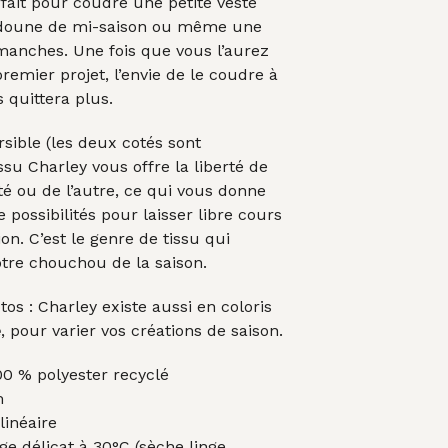
arfait pour coudre une petite veste
udoune de mi-saison ou même une
 manches. Une fois que vous l’aurez
emier projet, l’envie de le coudre à
 quittera plus.
sible (les deux cotés sont
issu Charley vous offre la liberté de
ôté ou de l’autre, ce qui vous donne
 possibilités pour laisser libre cours
on. C’est le genre de tissu qui
otre chouchou de la saison.
tos : Charley existe aussi en coloris
e
, pour varier vos créations de saison.
0 % polyester recyclé
m
inéaire
e délicat à 30°C (sèche linge