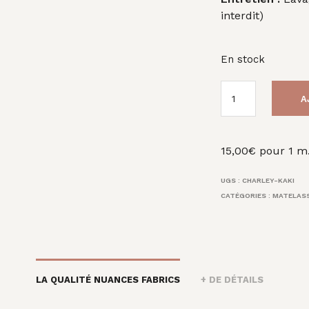
interdit)
En stock
A
15,00
€
pour 1 m
UGS :
CHARLEY-KAKI
CATÉGORIES :
MATELAS
LA QUALITÉ NUANCES FABRICS
+ DE DÉTAILS