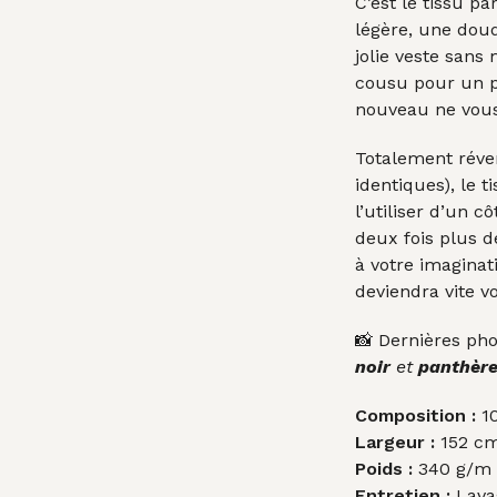
C’est le tissu p
légère, une do
jolie veste sans
cousu pour un pr
nouveau ne vous
Totalement réver
identiques), le t
l’utiliser d’un c
deux fois plus de
à votre imaginati
deviendra vite v
📸 Dernières pho
noir
et
panthèr
Composition :
10
Largeur :
152 c
Poids :
340 g/m l
Entretien :
Lavag