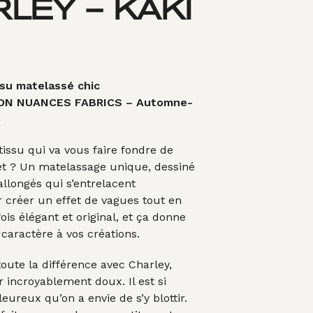
LEY – KAKI
A
N
I
E
R
E
S
ssu matelassé chic
T
ON NUANCES FABRICS – Automne-
V
6
I
D
 tissu qui va vous faire fondre de
E
.
ret ? Un matelassage unique, dessiné
allongés qui s’entrelacent
créer un effet de vagues tout en
 fois élégant et original, et ça donne
 caractère à vos créations.
toute la différence avec Charley,
r incroyablement doux. Il est si
eureux qu’on a envie de s’y blottir.