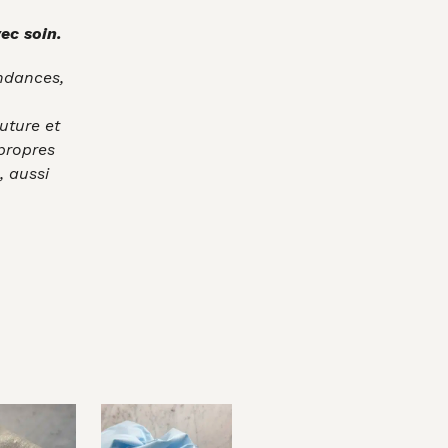
ec soin.
endances,
uture et
 propres
, aussi