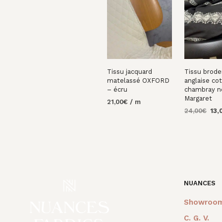
Tissu jacquard
Tissu brode
matelassé OXFORD
anglaise co
– écru
chambray no
Margaret
21,00
€
/ m
Le
24,00
€
13,
AJOUTER AU
prix
PANIER
AJOUTER 
initi
PANIER
était
24,0
NUANCES
Showroo
C. G. V.