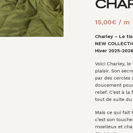
CHAR
15,00
€
/ m
Charley – Le ti
NEW COLLECTI
Hiver 2025-202
Voici Charley, le
plaisir. Son sec
par des cercles 
doucement pour 
relief. C’est à la
tout de suite du
Mais ce qui fait 
c’est son touche
moelleux et chal