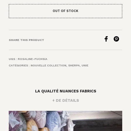
OUT OF STOCK
SHARE THIS PRODUCT
UGS :
ROSALINE-FUCHSIA
CATÉGORIES :
NOUVELLE COLLECTION
,
SHERPA
,
UNIE
LA QUALITÉ NUANCES FABRICS
+ DE DÉTAILS