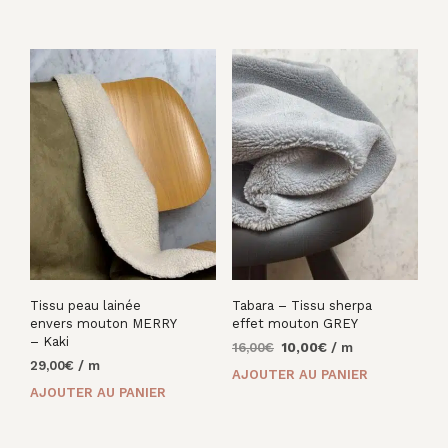
était :
est :
33,00€.
22,00€.
Tissu peau lainée
Tabara – Tissu sherpa
envers mouton MERRY
effet mouton GREY
– Kaki
Le
Le
16,00
€
10,00
€
/ m
29,00
€
/ m
prix
prix
AJOUTER AU PANIER
initial
actuel
AJOUTER AU PANIER
était :
est :
16,00€.
10,00€.