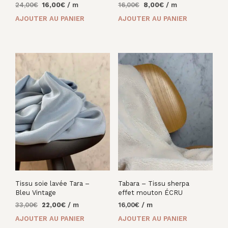
Le
Le
Le
Le
24,00
€
16,00
€
/ m
16,00
€
8,00
€
/ m
prix
prix
prix
prix
AJOUTER AU PANIER
AJOUTER AU PANIER
initial
actuel
initial
actuel
était :
est :
était :
est :
24,00€.
16,00€.
16,00€.
8,00€.
Tissu soie lavée Tara –
Tabara – Tissu sherpa
Bleu Vintage
effet mouton ÉCRU
Le
Le
33,00
€
22,00
€
/ m
16,00
€
/ m
prix
prix
AJOUTER AU PANIER
AJOUTER AU PANIER
initial
actuel