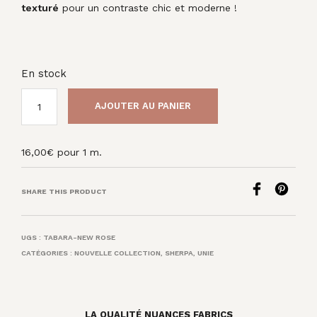
texturé
pour un contraste chic et moderne !
En stock
AJOUTER AU PANIER
16,00
€
pour 1 m.
SHARE THIS PRODUCT
UGS :
TABARA-NEW ROSE
CATÉGORIES :
NOUVELLE COLLECTION
,
SHERPA
,
UNIE
LA QUALITÉ NUANCES FABRICS