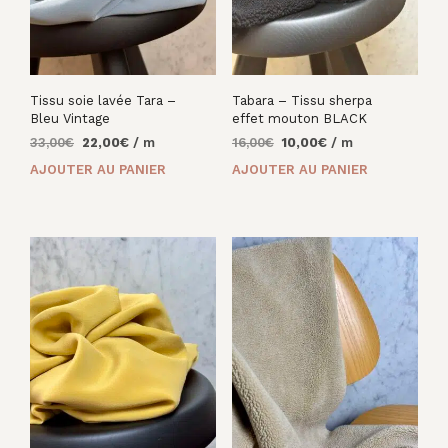
Tissu soie lavée Tara –
Tabara – Tissu sherpa
Bleu Vintage
effet mouton BLACK
Le
Le
Le
Le
33,00
€
22,00
€
/ m
16,00
€
10,00
€
/ m
prix
prix
prix
prix
AJOUTER AU PANIER
AJOUTER AU PANIER
initial
actuel
initial
actuel
était :
est :
était :
est :
33,00€.
22,00€.
16,00€.
10,00€.