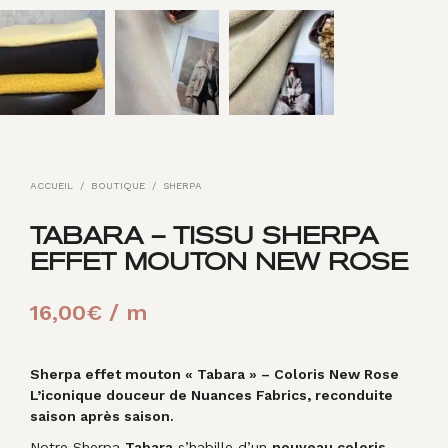
ACCUEIL
/
BOUTIQUE
/
SHERPA
TABARA – TISSU SHERPA
EFFET MOUTON NEW ROSE
16,00
€
/ m
Sherpa effet mouton « Tabara » – Coloris New Rose
L’iconique douceur de Nuances Fabrics, reconduite
saison après saison.
Notre Sherpa
Tabara
s’habille d’un
nouveau coloris
.