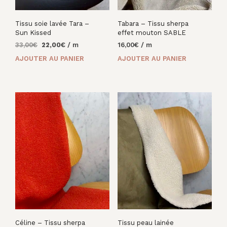
Tissu soie lavée Tara –
Tabara – Tissu sherpa
Sun Kissed
effet mouton SABLE
Le
Le
33,00
€
22,00
€
/ m
16,00
€
/ m
prix
prix
AJOUTER AU PANIER
AJOUTER AU PANIER
initial
actuel
était :
est :
33,00€.
22,00€.
Céline – Tissu sherpa
Tissu peau lainée