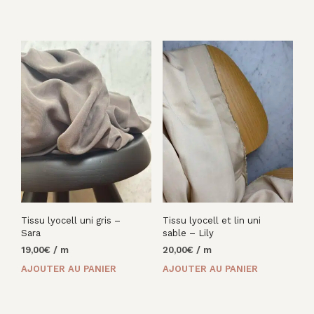
initial
actuel
initial
actuel
était :
est :
était :
est :
20,00€.
8,00€.
20,00€.
8,00€.
Tissu lyocell uni gris –
Tissu lyocell et lin uni
Sara
sable – Lily
19,00
€
/ m
20,00
€
/ m
AJOUTER AU PANIER
AJOUTER AU PANIER