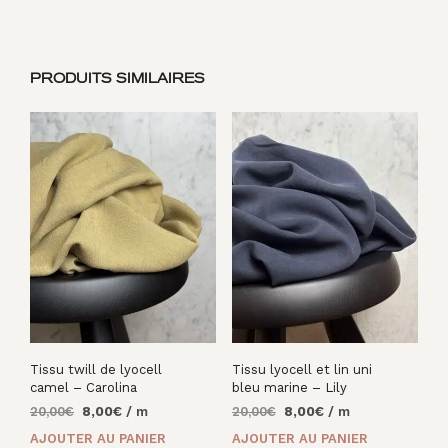
PRODUITS SIMILAIRES
Tissu twill de lyocell
Tissu lyocell et lin uni
camel – Carolina
bleu marine – Lily
Le
Le
Le
Le
20,00
€
8,00
€
/ m
20,00
€
8,00
€
/ m
prix
prix
prix
prix
AJOUTER AU PANIER
AJOUTER AU PANIER