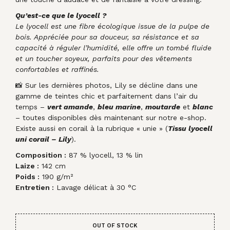
Qu’est-ce que le lyocell ?
Le lyocell est une fibre écologique issue de la pulpe de
bois. Appréciée pour sa douceur, sa résistance et sa
capacité à réguler l’humidité, elle offre un tombé fluide
et un toucher soyeux, parfaits pour des vêtements
confortables et raffinés.
📸 Sur les dernières photos, Lily se décline dans une
gamme de teintes chic et parfaitement dans l’air du
temps –
vert amande
,
bleu marine
,
moutarde
et
blanc
– toutes disponibles dès maintenant sur notre e-shop.
Existe aussi en corail à la rubrique « unie » (
Tissu lyocell
uni corail – Lil
y
).
Composition :
87 % lyocell, 13 % lin
Laize :
142 cm
Poids :
190 g/m²
Entretien :
Lavage délicat à 30 °C
OUT OF STOCK