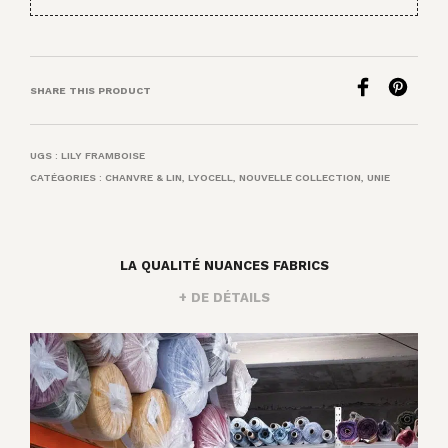
SHARE THIS PRODUCT
UGS :
LILY FRAMBOISE
CATÉGORIES :
CHANVRE & LIN
,
LYOCELL
,
NOUVELLE COLLECTION
,
UNIE
LA QUALITÉ NUANCES FABRICS
+ DE DÉTAILS