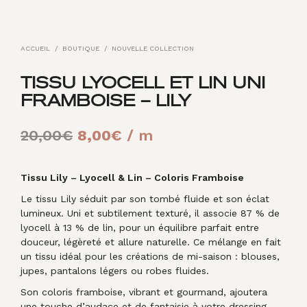
ACCUEIL
/
BOUTIQUE
/
NOUVELLE COLLECTION
TISSU LYOCELL ET LIN UNI
FRAMBOISE – LILY
Le
Le
20,00
€
8,00
€
/ m
prix
prix
initial
actuel
Tissu Lily – Lyocell & Lin – Coloris Framboise
Le tissu Lily séduit par son tombé fluide et son éclat
était :
est :
lumineux. Uni et subtilement texturé, il associe 87 % de
20,00€.
8,00€.
lyocell à 13 % de lin, pour un équilibre parfait entre
douceur, légèreté et allure naturelle. Ce mélange en fait
un tissu idéal pour les créations de mi-saison : blouses,
jupes, pantalons légers ou robes fluides.
Son coloris framboise, vibrant et gourmand, ajoutera
une touche d’audace et de fantaisie à votre dressing.