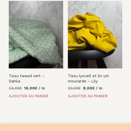
Tissu tweed vert –
Tissu lyocell et lin uni
Dahlia
moutarde – Lily
Le
Le
Le
Le
24,00
€
16,00
€
/ m
20,00
€
8,00
€
/ m
prix
prix
prix
prix
AJOUTER AU PANIER
AJOUTER AU PANIER
initial
actuel
initial
actuel
était :
est :
était :
est :
24,00€.
16,00€.
20,00€.
8,00€.