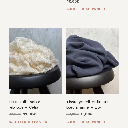
initial
actuel
40,00
€
était :
est :
AJOUTER AU PANIER
16,00€.
8,00€.
Tissu tulle sable
Tissu lyocell et lin uni
rebrodé – Celia
bleu marine – Lily
Le
Le
Le
Le
22,00
€
12,00
€
20,00
€
8,00
€
prix
prix
prix
prix
AJOUTER AU PANIER
AJOUTER AU PANIER
initial
actuel
initial
actuel