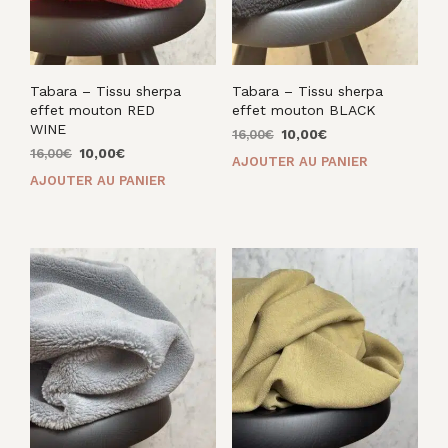
Tabara – Tissu sherpa
Tabara – Tissu sherpa
effet mouton RED
effet mouton BLACK
WINE
Le
Le
16,00
€
10,00
€
Le
Le
prix
prix
16,00
€
10,00
€
AJOUTER AU PANIER
prix
prix
initial
actuel
AJOUTER AU PANIER
initial
actuel
était :
est :
était :
est :
16,00€.
10,00€.
16,00€.
10,00€.