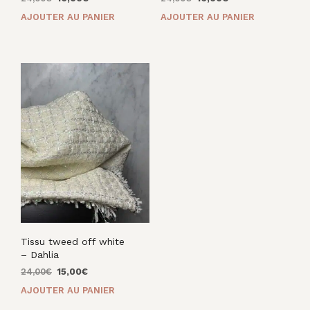
prix
prix
prix
prix
AJOUTER AU PANIER
AJOUTER AU PANIER
initial
actuel
initial
actuel
était :
est :
était :
est :
24,00€.
16,00€.
24,00€.
16,00€.
Tissu tweed off white
– Dahlia
Le
Le
24,00
€
15,00
€
prix
prix
AJOUTER AU PANIER
initial
actuel