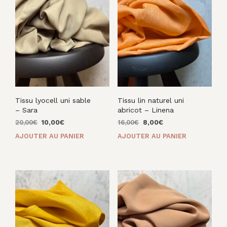
Tissu lyocell uni sable
Tissu lin naturel uni
– Sara
abricot – Linena
Le
Le
Le
Le
20,00
€
10,00
€
16,00
€
8,00
€
prix
prix
prix
prix
AJOUTER AU PANIER
AJOUTER AU PANIER
initial
actuel
initial
actuel
était :
est :
était :
est :
20,00€.
10,00€.
16,00€.
8,00€.