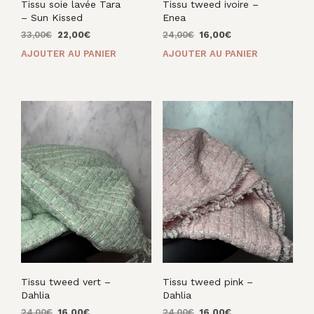
Tissu soie lavée Tara
Tissu tweed ivoire –
– Sun Kissed
Enea
Le
Le
Le
Le
33,00
€
22,00
€
24,00
€
16,00
€
prix
prix
prix
prix
AJOUTER AU PANIER
AJOUTER AU PANIER
initial
actuel
initial
actuel
était :
est :
était :
est :
33,00€.
22,00€.
24,00€.
16,00€.
Tissu tweed vert –
Tissu tweed pink –
Dahlia
Dahlia
Le
Le
Le
Le
24,00
€
16,00
€
24,00
€
16,00
€