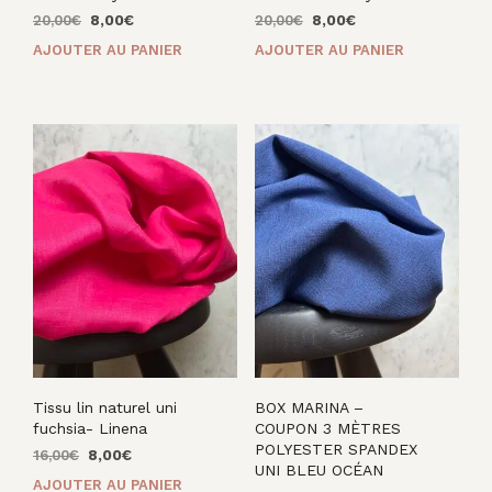
Le
Le
Le
Le
20,00
€
8,00
€
20,00
€
8,00
€
prix
prix
prix
prix
AJOUTER AU PANIER
AJOUTER AU PANIER
initial
actuel
initial
actuel
était :
est :
était :
est :
20,00€.
8,00€.
20,00€.
8,00€.
Tissu lin naturel uni
BOX MARINA –
fuchsia- Linena
COUPON 3 MÈTRES
POLYESTER SPANDEX
Le
Le
16,00
€
8,00
€
UNI BLEU OCÉAN
prix
prix
AJOUTER AU PANIER