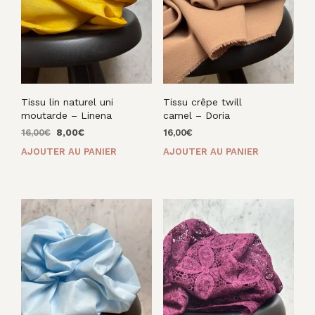
Tissu lin naturel uni
Tissu crêpe twill
moutarde – Linena
camel – Doria
Le
Le
16,00
€
8,00
€
16,00
€
prix
prix
AJOUTER AU PANIER
AJOUTER AU PANIER
initial
actuel
était :
est :
16,00€.
8,00€.