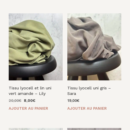
était :
est :
était :
est :
22,00€.
12,00€.
20,00€.
8,00€.
Tissu lyocell et lin uni
Tissu lyocell uni gris –
vert amande – Lily
Sara
Le
Le
20,00
€
8,00
€
19,00
€
prix
prix
AJOUTER AU PANIER
AJOUTER AU PANIER
initial
actuel
était :
est :
20,00€.
8,00€.