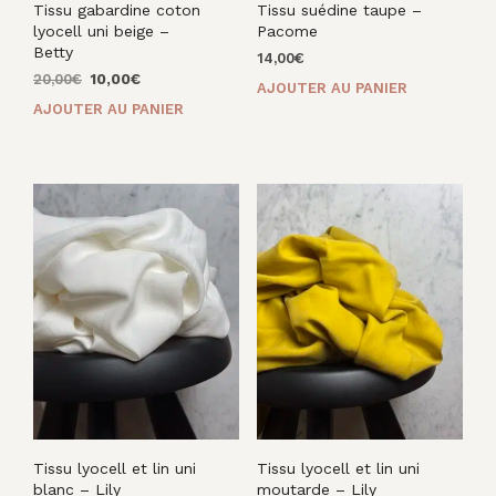
Tissu gabardine coton
Tissu suédine taupe –
lyocell uni beige –
Pacome
Betty
14,00
€
Le
Le
20,00
€
10,00
€
AJOUTER AU PANIER
prix
prix
AJOUTER AU PANIER
initial
actuel
était :
est :
20,00€.
10,00€.
Tissu lyocell et lin uni
Tissu lyocell et lin uni
blanc – Lily
moutarde – Lily