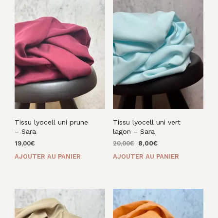
Tissu lyocell uni prune
Tissu lyocell uni vert
– Sara
lagon – Sara
Le
Le
19,00
€
20,00
€
8,00
€
prix
prix
AJOUTER AU PANIER
AJOUTER AU PANIER
initial
actuel
était :
est :
20,00€.
8,00€.