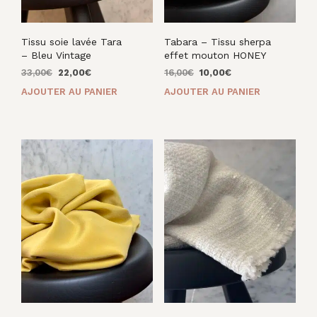
Tissu soie lavée Tara
Tabara – Tissu sherpa
– Bleu Vintage
effet mouton HONEY
Le
Le
Le
Le
33,00
€
22,00
€
16,00
€
10,00
€
prix
prix
prix
prix
AJOUTER AU PANIER
AJOUTER AU PANIER
initial
actuel
initial
actuel
était :
est :
était :
est :
33,00€.
22,00€.
16,00€.
10,00€.