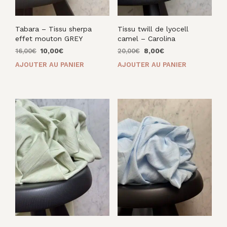
Tabara – Tissu sherpa
Tissu twill de lyocell
effet mouton GREY
camel – Carolina
Le
Le
Le
Le
16,00
€
10,00
€
20,00
€
8,00
€
prix
prix
prix
prix
AJOUTER AU PANIER
AJOUTER AU PANIER
initial
actuel
initial
actuel
était :
est :
était :
est :
16,00€.
10,00€.
20,00€.
8,00€.