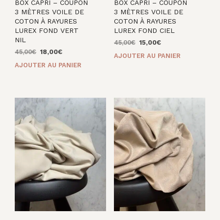
BOX CAPRI – COUPON
BOX CAPRI – COUPON
3 MÈTRES VOILE DE
3 MÈTRES VOILE DE
COTON À RAYURES
COTON À RAYURES
LUREX FOND VERT
LUREX FOND CIEL
NIL
Le
Le
45,00
€
15,00
€
Le
Le
prix
prix
45,00
€
18,00
€
AJOUTER AU PANIER
prix
prix
initial
actuel
AJOUTER AU PANIER
initial
actuel
était :
est :
était :
est :
45,00€.
15,00€.
45,00€.
18,00€.