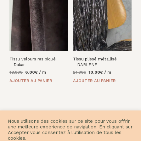
Tissu velours ras piqué
Tissu plissé métallisé
– Dakar
– DARLENE
Le
Le
Le
Le
18,00
€
6,00
€
/ m
21,00
€
10,00
€
/ m
prix
prix
prix
prix
AJOUTER AU PANIER
AJOUTER AU PANIER
initial
actuel
initial
actuel
était :
est :
était :
est :
18,00€.
6,00€.
21,00€.
10,00€.
Nous utilisons des cookies sur ce site pour vous offrir
une meilleure expérience de navigation. En cliquant sur
Accepter vous consentez à l'utilisation de tous les
© Nuances Fabrics 2021
cookies.