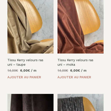
Tissu Kerry velours ras
Tissu Kerry velours ras
uni – taupe
uni – moka
Le
Le
Le
Le
14,00
€
6,00
€
/ m
14,00
€
6,00
€
/ m
prix
prix
prix
prix
AJOUTER AU PANIER
AJOUTER AU PANIER
initial
actuel
initial
actuel
était :
est :
était :
est :
14,00€.
6,00€.
14,00€.
6,00€.