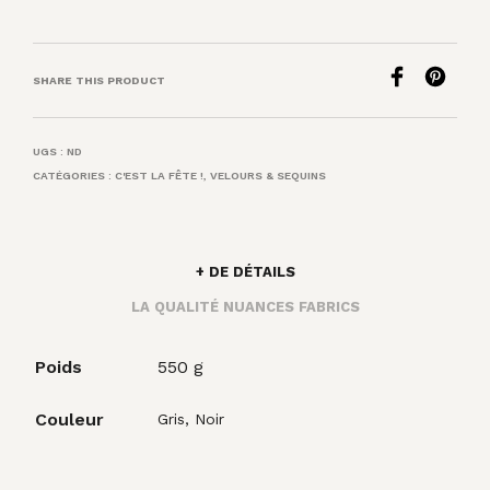
SHARE THIS PRODUCT
UGS :
ND
CATÉGORIES :
C'EST LA FÊTE !
,
VELOURS & SEQUINS
+ DE DÉTAILS
LA QUALITÉ NUANCES FABRICS
Poids
550 g
Couleur
Gris, Noir