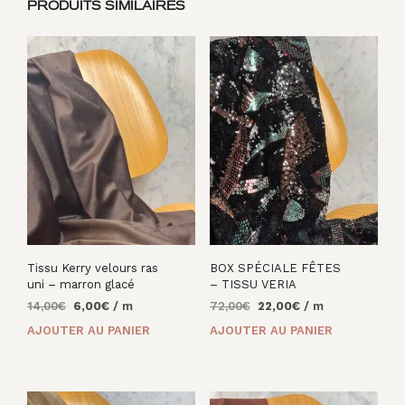
PRODUITS SIMILAIRES
Tissu Kerry velours ras
BOX SPÉCIALE FÊTES
uni – marron glacé
– TISSU VERIA
Le
Le
Le
Le
14,00
€
6,00
€
/ m
72,00
€
22,00
€
/ m
prix
prix
prix
prix
AJOUTER AU PANIER
AJOUTER AU PANIER
initial
actuel
initial
actuel
était :
est :
était :
est :
14,00€.
6,00€.
72,00€.
22,00€.