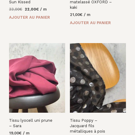
Sun Kissed
matelassé OXFORD –
kaki
Le
Le
33,00
€
22,00
€
/ m
prix
prix
21,00
€
/ m
AJOUTER AU PANIER
initial
actuel
AJOUTER AU PANIER
était :
est :
33,00€.
22,00€.
Tissu lyocell uni prune
Tissu Poppy –
– Sara
Jacquard fils
métalliques à pois
19,00
€
/ m