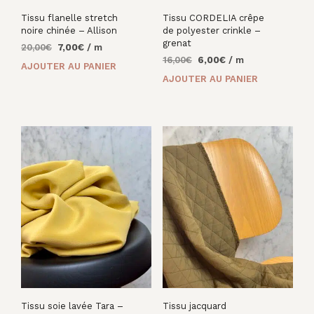
Tissu flanelle stretch
Tissu CORDELIA crêpe
noire chinée – Allison
de polyester crinkle –
grenat
Le
Le
20,00
€
7,00
€
/ m
Le
Le
prix
prix
16,00
€
6,00
€
/ m
AJOUTER AU PANIER
prix
prix
initial
actuel
AJOUTER AU PANIER
initial
actuel
était :
est :
était :
est :
20,00€.
7,00€.
16,00€.
6,00€.
Tissu soie lavée Tara –
Tissu jacquard