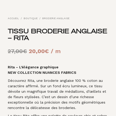
ACCUEIL
/
BOUTIQUE
/
BRODERIE ANGLAISE
TISSU BRODERIE ANGLAISE
– RITA
Le
Le
27,00
€
20,00
€
/ m
prix
prix
initial
actuel
Rita – L’élégance graphique
NEW COLLECTION NUANCES FABRICS
était :
est :
Découvrez Rita, une broderie anglaise 100 % coton au
27,00€.
20,00€.
caractère affirmé. Sur un fond écru lumineux, ce tissu
dévoile un magnifique travail de médaillons, d’œillets et
de fleurs stylisées. C’est un dessin d’une richesse
exceptionnelle où la précision des motifs géométriques
rencontre la délicatesse des broderies.
Le tissu Rita offre une palette de couleurs chic et sobre