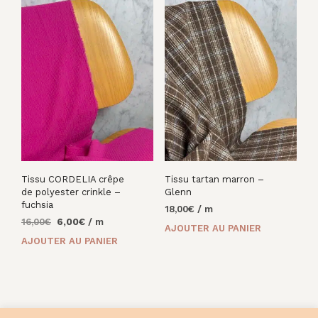
Tissu CORDELIA crêpe
Tissu tartan marron –
de polyester crinkle –
Glenn
fuchsia
18,00
€
/ m
Le
Le
16,00
€
6,00
€
/ m
AJOUTER AU PANIER
prix
prix
AJOUTER AU PANIER
initial
actuel
était :
est :
16,00€.
6,00€.