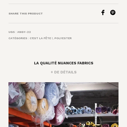
SHARE THIS PRODUCT
UGS :
ANGY-22
CATÉGORIES :
C'EST LA FÊTE !
,
POLYESTER
LA QUALITÉ NUANCES FABRICS
+ DE DÉTAILS