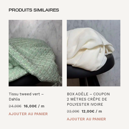
PRODUITS SIMILAIRES
Tissu tweed vert –
BOX ADÈLE – COUPON
Dahlia
2 MÈTRES CRÊPE DE
POLYESTER IVOIRE
Le
Le
24,00
€
16,00
€
/ m
Le
Le
prix
prix
22,00
€
12,00
€
/ m
AJOUTER AU PANIER
prix
prix
initial
actuel
AJOUTER AU PANIER
initial
actuel
était :
est :
était :
est :
24,00€.
16,00€.