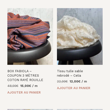
22,00€.
12,00€.
BOX FABIOLA –
Tissu tulle sable
COUPON 3 MÈTRES
rebrodé – Celia
COTON RAYÉ ROUILLE
Le
Le
22,00
€
12,00
€
/ m
Le
Le
48,00
€
15,00
€
/ m
prix
prix
AJOUTER AU PANIER
prix
prix
initial
actuel
AJOUTER AU PANIER
initial
actuel
était :
est :
était :
est :
22,00€.
12,00€.
48,00€.
15,00€.