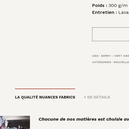
Poids :
300 g/m l
Entretien :
Lava
UGS :
KERRY - VERT AN
CATÉGORIES :
NOUVELLE
LA QUALITÉ NUANCES FABRICS
+ DE DÉTAILS
Chacune de nos matières est choisie av