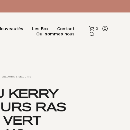
Nouveautés
Les Box
Contact
0
Qui sommes nous
VELOURS & SEQUINS
U KERRY
V
OURS RAS
O
T
R
– VERT
E
P