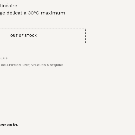
inéaire
ge délicat à 30°C maximum
OUT OF STOCK
GLAIS
 COLLECTION
,
UNIE
,
VELOURS & SEQUINS
ec soin.