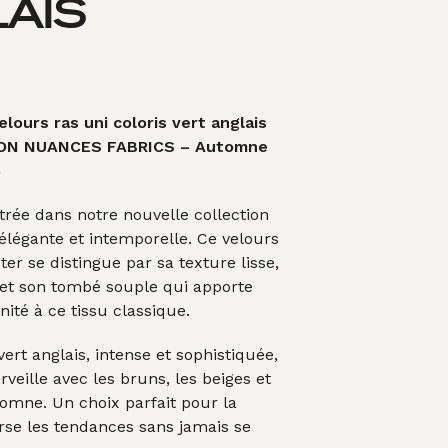
AIS
A
N
I
E
R
E
S
lours ras uni coloris vert anglais
T
ON NUANCES FABRICS – Automne
V
6
I
D
ntrée dans notre nouvelle collection
E
.
élégante et intemporelle. Ce velours
ter se distingue par sa texture lisse,
 et son tombé souple qui apporte
ité à ce tissu classique.
vert anglais, intense et sophistiquée,
rveille avec les bruns, les beiges et
utomne. Un choix parfait pour la
erse les tendances sans jamais se