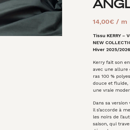
ANGL
14,00
€
/ m
Tissu KERRY – Ve
NEW COLLECTI
Hiver 2025/202
Kerry fait son e
avec une allure 
ras 100 % polyes
douce et fluide,
une vraie modern
Dans sa version 
il s’accorde à me
les noirs de l’a
saison, qui trav