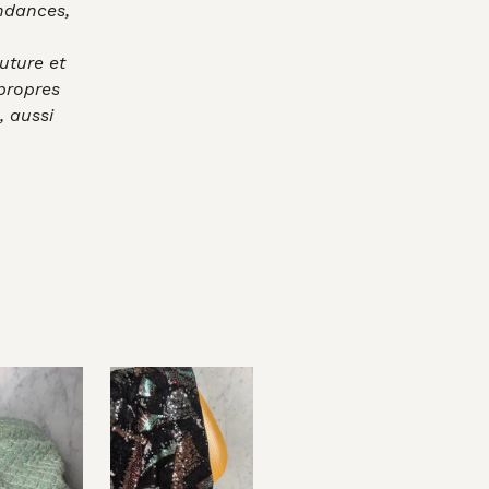
endances,
uture et
 propres
, aussi