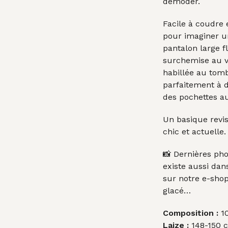
démoder.
Facile à coudre e
pour imaginer u
pantalon large f
surchemise au 
habillée au tomb
parfaitement à 
des pochettes au
Un basique revis
chic et actuelle.
📸 Dernières pho
existe aussi dan
sur notre e-shop
glacé…
Composition :
10
Laize :
148-150 