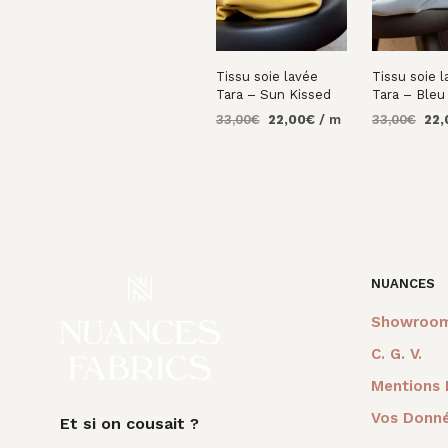
Tissu soie lavée
Tissu soie 
Tara – Sun Kissed
Tara – Bleu
Le
Le
Le
33,00
€
22,00
€
/ m
33,00
€
22,
prix
prix
prix
AJOUTER AU
AJOUTER 
initial
actuel
initi
PANIER
PANIER
était :
est :
était
33,00€.
22,00€.
33,0
NUANCES
Showroo
C. G. V.
Mentions 
Vos Donné
Et si on cousait ?