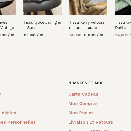
lavée
Tissu lyocell uni gris
Tissu Kerry velours
Tissu tw
 Vintage
– Sara
ras uni – taupe
Dahlia
Le
Le
Le
00
€
/ m
19,00
€
/ m
14,00
€
6,00
€
/ m
24,00
€
prix
prix
prix
p
AU
AJOUTER AU
AJOUTER AU
AJOUTE
al
actuel
initial
actuel
i
PANIER
PANIER
PANIER
 :
est :
était :
est :
é
0€.
22,00€.
14,00€.
6,00€.
2
NUANCES ET MOI
m
Carte Cadeau
Mon Compte
Légales
Mon Panier
es Personnelles
Livraison Et Retours