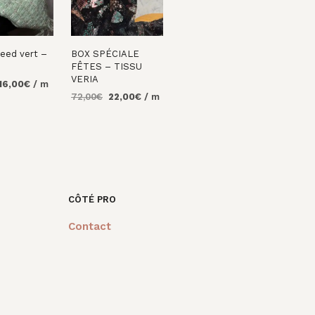
eed vert –
BOX SPÉCIALE
FÊTES – TISSU
VERIA
Le
Le
16,00
€
/ m
Le
Le
rix
prix
72,00
€
22,00
€
/ m
R AU
prix
prix
nitial
actuel
AJOUTER AU
initial
actuel
tait :
est :
PANIER
était :
est :
4,00€.
16,00€.
72,00€.
22,00€.
CÔTÉ PRO
Contact