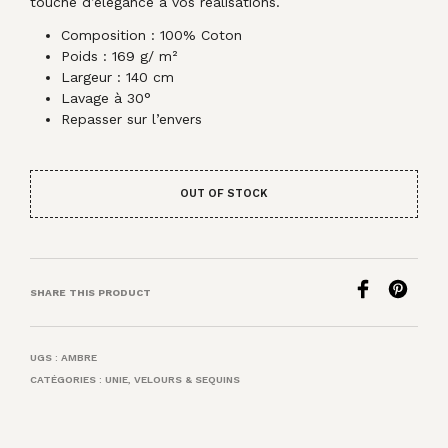
touche d’élégance à vos réalisations.
Composition : 100% Coton
Poids : 169 g/ m²
Largeur : 140 cm
Lavage à 30°
Repasser sur l’envers
OUT OF STOCK
SHARE THIS PRODUCT
UGS :
AMBRE
CATÉGORIES :
UNIE
,
VELOURS & SEQUINS