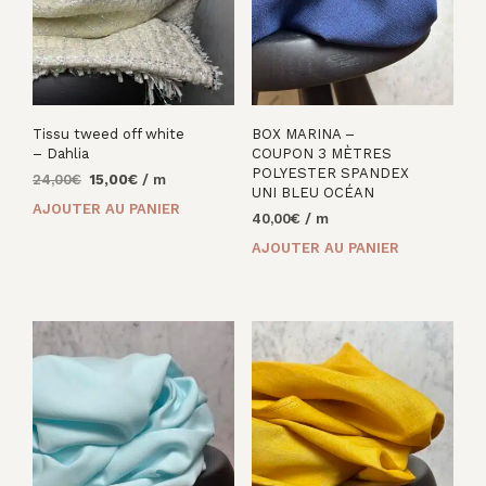
Tissu tweed off white
BOX MARINA –
– Dahlia
COUPON 3 MÈTRES
POLYESTER SPANDEX
Le
Le
24,00
€
15,00
€
/ m
UNI BLEU OCÉAN
prix
prix
AJOUTER AU PANIER
40,00
€
/ m
initial
actuel
était :
est :
AJOUTER AU PANIER
24,00€.
15,00€.