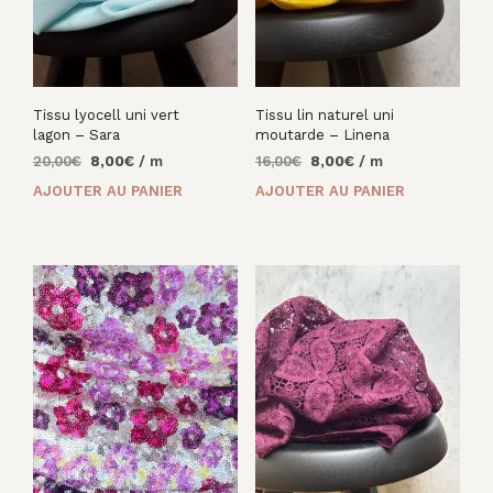
Tissu lyocell uni vert
Tissu lin naturel uni
lagon – Sara
moutarde – Linena
Le
Le
Le
Le
20,00
€
8,00
€
/ m
16,00
€
8,00
€
/ m
prix
prix
prix
prix
AJOUTER AU PANIER
AJOUTER AU PANIER
initial
actuel
initial
actuel
était :
est :
était :
est :
20,00€.
8,00€.
16,00€.
8,00€.